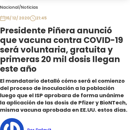
Club De La Comedia
Nacional
/
Noticias
Contigo en Directo
16/ 12/ 2020
21:45
Plan Perfecto
Presidente Piñera anunció
El Tiempo
que vacuna contra COVID-19
Sabingo
Todos Los Programas
será voluntaria, gratuita y
primeras 20 mil dosis llegan
este año
El mandatario detalló cómo será el comienzo
del proceso de inoculación a la población
luego que el ISP aprobara de forma unánime
la aplicación de las dosis de Pfizer y BioNTech,
misma vacuna aprobada en EE.UU. estos días.