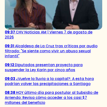
09:37
CHV Noticias AM | Viernes 7 de agosto de
2026
09:31
Alcaldesa de La Cruz tras críticas por audio
filtrado: "Se siente como vivir un abuso sexual
infantil"
09:12
Diputados presentan proyecto para
suspender la Ley Karin por cinco años
09:03
¿Vuelve la lluvia a la capital?: A esta hora
podrían volver las precipitaciones a Santiago
08:38
HOY último día para postular al Subsidio de
Arriendo: Revisa cómo acceder a los casi $7
millones del beneficio