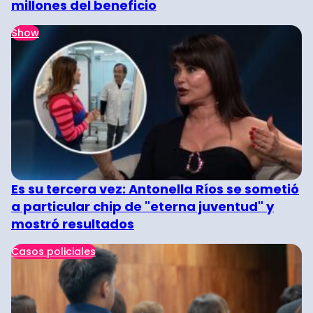
millones del beneficio
Show
Es su tercera vez: Antonella Ríos se sometió
a particular chip de "eterna juventud" y
mostró resultados
Casos policiales