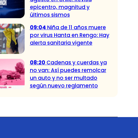
epicentro, magnitud y
últimos sismos
09:04
Niña de 11 años muere
por virus Hanta en Rengo: Hay
alerta sanitaria vigente
08:20
Cadenas y cuerdas ya
no van: Así puedes remolcar
un auto y no ser multado
según nuevo reglamento