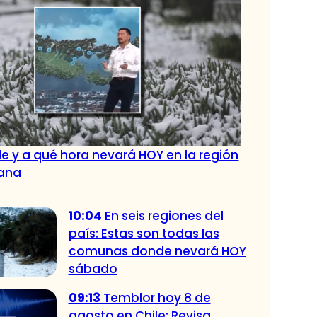
e y a qué hora nevará HOY en la región
tana
10:04
En seis regiones del
país: Estas son todas las
comunas donde nevará HOY
sábado
09:13
Temblor hoy 8 de
agosto en Chile: Revisa