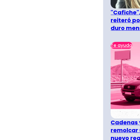
"Cafiche",
reiteró p
duro men
Te ayuda
Cadenas y
remolcar 
nuevo re