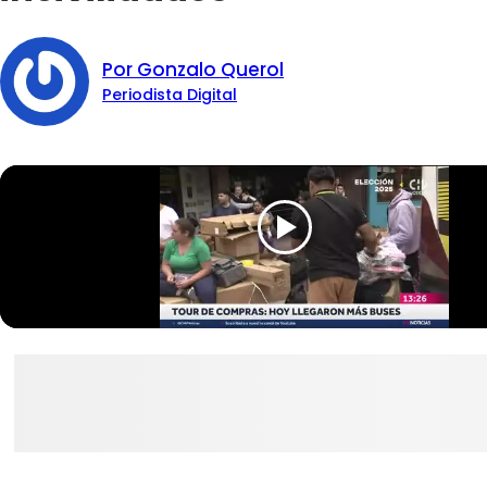
Por Gonzalo Querol
Periodista Digital