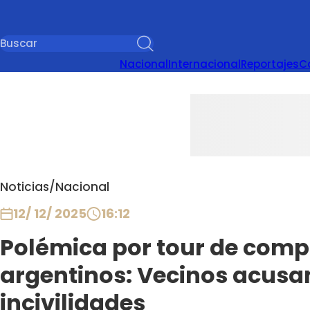
Nacional
Internacional
Reportajes
C
Noticias
/
Nacional
12/ 12/ 2025
16:12
Polémica por tour de compr
argentinos: Vecinos acusa
incivilidades