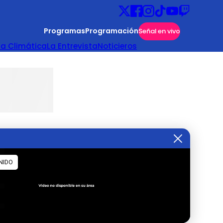
Programas
Programación
Señal en vivo
ta Climática
La Entrevista
Noticieros