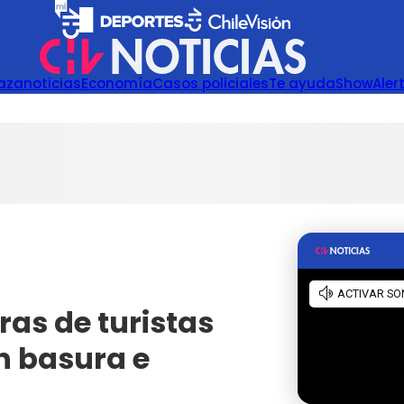
azanoticias
Economía
Casos policiales
Te ayuda
Show
Aler
as de turistas
n basura e