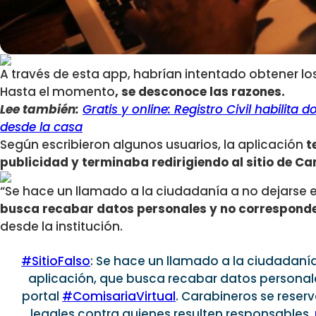
A través de esta app, habrían intentado obtener lo
Hasta el momento
, se desconoce las razones.
Lee también:
Gratis y online: Registro Civil habilita 
desde la casa
Según escribieron algunos usuarios, la aplicación
t
publicidad y terminaba redirigiendo al sitio de Ca
“Se hace un llamado a la ciudadanía a no dejarse 
busca recabar datos personales y no corresponde
desde la institución.
#SitioFalso
: Se hace un llamado a la ciudadaní
aplicación, que busca recabar datos personal
portal
#ComisariaVirtual
. Carabineros se reserv
legales contra quienes resulten responsables.