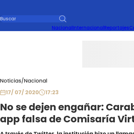
Nacional
Internacional
Reportajes
C
Noticias
/
Nacional
17/ 07/ 2020
17:23
No se dejen engañar: Cara
app falsa de Comisaría Vir
A través de Twitter, la institución hizo un lla