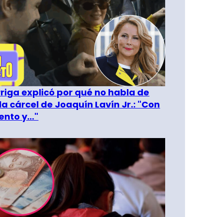
riga explicó por qué no habla de
la cárcel de Joaquín Lavín Jr.: "Con
ento y…"