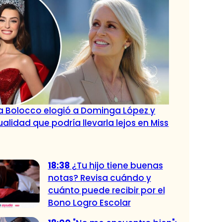
ia Bolocco elogió a Dominga López y
alidad que podría llevarla lejos en Miss
18:38
¿Tu hijo tiene buenas
notas? Revisa cuándo y
cuánto puede recibir por el
Bono Logro Escolar