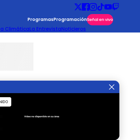
Programas
Programación
Señal en vivo
ta Climática
La Entrevista
Noticieros