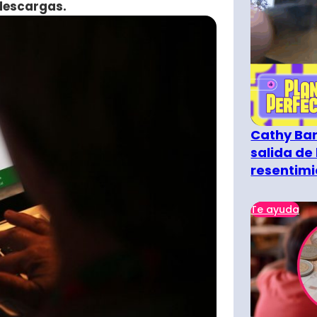
descargas.
Cathy Bar
salida de 
resentimi
Te ayuda