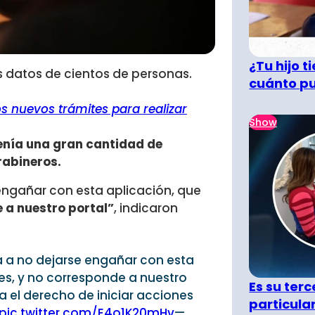
¿Tu hijo 
s datos de cientos de personas.
cuánto pu
dos nuevos trámites para realizar
Show
enía una gran cantidad de
rabineros.
engañar con esta aplicación, que
 a nuestro portal”
, indicaron
a a no dejarse engañar con esta
es, y no corresponde a nuestro
Es su terc
a el derecho de iniciar acciones
particula
pic.twitter.com/E4o1K20mHv
—