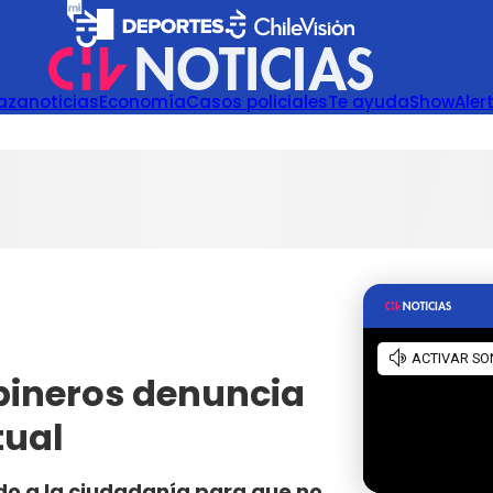
azanoticias
Economía
Casos policiales
Te ayuda
Show
Aler
bineros denuncia
tual
mado a la ciudadanía para que no