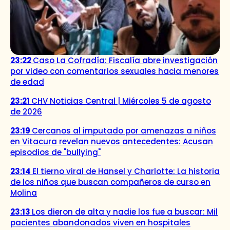
23:22
Caso La Cofradía: Fiscalía abre investigación
por video con comentarios sexuales hacia menores
de edad
23:21
CHV Noticias Central | Miércoles 5 de agosto
de 2026
23:19
Cercanos al imputado por amenazas a niños
en Vitacura revelan nuevos antecedentes: Acusan
episodios de "bullying"
23:14
El tierno viral de Hansel y Charlotte: La historia
de los niños que buscan compañeros de curso en
Molina
23:13
Los dieron de alta y nadie los fue a buscar: Mil
pacientes abandonados viven en hospitales