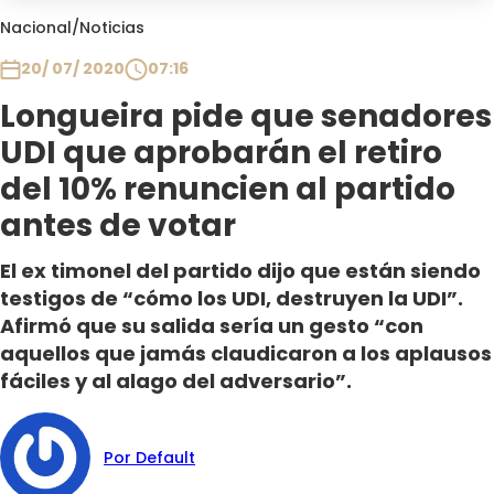
Club De La Comedia
Nacional
/
Noticias
Contigo en Directo
20/ 07/ 2020
07:16
Plan Perfecto
Longueira pide que senadores
El Tiempo
UDI que aprobarán el retiro
Sabingo
Todos Los Programas
del 10% renuncien al partido
antes de votar
El ex timonel del partido dijo que están siendo
testigos de “cómo los UDI, destruyen la UDI”.
Afirmó que su salida sería un gesto “con
aquellos que jamás claudicaron a los aplausos
fáciles y al alago del adversario”.
Por Default