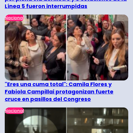
Línea 5 fueron interrumpidas
Nacional
"Eres una cuma total": Camila Flores y
Fabiola Campillai protagonizan fuerte
cruce en pasillos del Congreso
Nacional