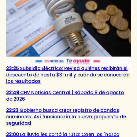
23:25
Subsidio Eléctrico: Revisa quiénes recibirán el
descuento de hasta $31 mil y cuándo se conocerán
los resultados
22:49
CHV Noticias Central | Sábado 8 de agosto
de 2026
22:23
Gobierno busca crear registro de bandas
criminales: Así funcionaría la nueva propuesta de
seguridad
22:00
La lluvia les cortó la ruta: Caen los "narco