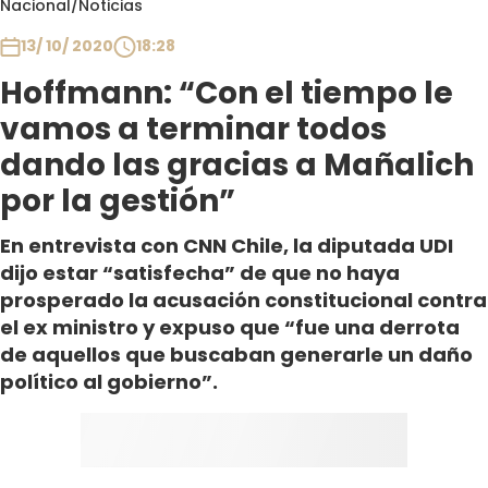
Nacional
/
Noticias
Club De La Comedia
Contigo en Directo
13/ 10/ 2020
18:28
Plan Perfecto
Hoffmann: “Con el tiempo le
El Tiempo
vamos a terminar todos
Sabingo
dando las gracias a Mañalich
Todos Los Programas
por la gestión”
En entrevista con CNN Chile, la diputada UDI
dijo estar “satisfecha” de que no haya
prosperado la acusación constitucional contra
el ex ministro y expuso que “fue una derrota
de aquellos que buscaban generarle un daño
político al gobierno”.