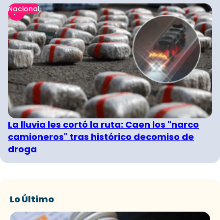
Nacional
La lluvia les cortó la ruta: Caen los "narco
camioneros" tras histórico decomiso de
droga
Lo Último