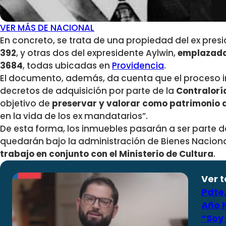
VER MÁS DE NACIONAL
En concreto, se trata de una propiedad del ex pres
392
, y otras dos del expresidente Aylwin,
emplazadas
3684
, todas ubicadas en
Providencia
.
El documento, además, da cuenta que el proceso in
decretos de adquisición por parte de la
Contralorí
objetivo de
preservar y valorar como patrimonio de
en la vida de los ex mandatarios”.
De esta forma, los inmuebles pasarán a ser parte de
quedarán bajo la administración de Bienes Nacion
trabajo en conjunto con el Ministerio de Cultura
.
Ver 
Pdte
Año 
“Soy 