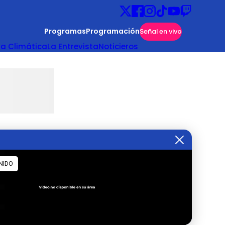
Programas
Programación
Señal en vivo
ta Climática
La Entrevista
Noticieros