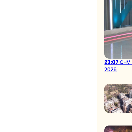
23:07
CHV 
2026