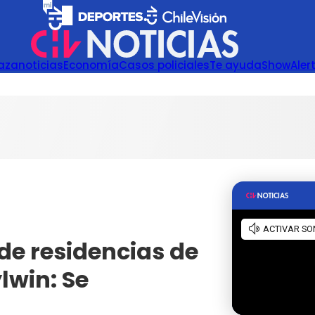
azanoticias
Economía
Casos policiales
Te ayuda
Show
Aler
e residencias de
lwin: Se