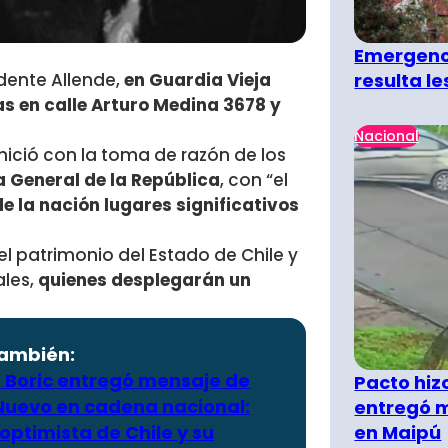
Emergenci
resulta l
idente Allende,
en Guardia Vieja
 en calle Arturo Medina 3678 y
Nacional
ició con la toma de razón de los
a General de la República
, con “el
 la nación lugares significativos
l patrimonio del Estado de Chile y
ales,
quienes desplegarán un
también:
. Boric entregó mensaje de
Pacto hiz
Nuevo en cadena nacional:
entregó m
en Maipú
optimista de Chile y su