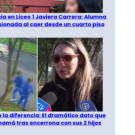
a en Liceo 1 Javiera Carrera: Alumna
esionada al caer desde un cuarto piso
o la diferencia: El dramático dato que
amá tras encerrona con sus 2 hijos