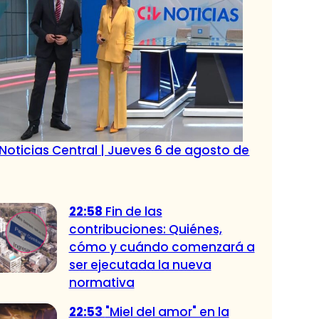
Noticias Central | Jueves 6 de agosto de
22:58
Fin de las
contribuciones: Quiénes,
cómo y cuándo comenzará a
ser ejecutada la nueva
normativa
22:53
"Miel del amor" en la