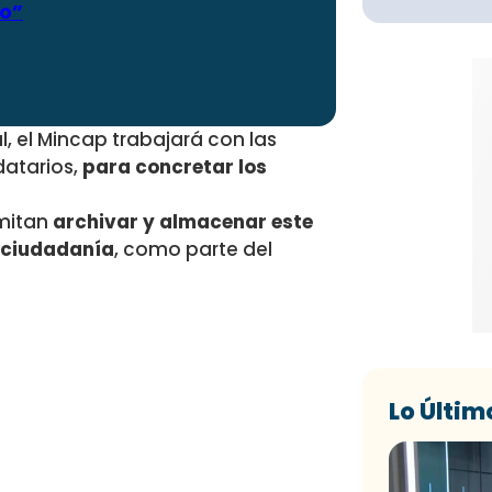
ro”
l, el Mincap trabajará con las
datarios,
para concretar los
rmitan
archivar y almacenar este
a ciudadanía
, como parte del
Lo Últim