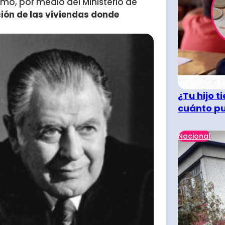
rmó, por medio del Ministerio de
ción de las viviendas donde
¿Tu hijo 
cuánto pu
Nacional