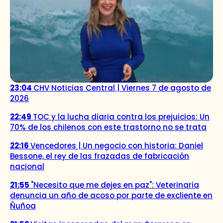
23:04
CHV Noticias Central | Viernes 7 de agosto de
2026
22:49
TOC y la lucha diaria contra los prejuicios: Un
70% de los chilenos con este trastorno no se trata
22:16
Vencedores | Un negocio con historia: Daniel
Bessone, el rey de las frazadas de fabricación
nacional
21:55
"Necesito que me dejes en paz": Veterinaria
denuncia un año de acoso por parte de excliente en
Ñuñoa