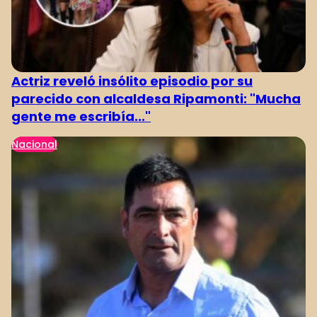
Actriz reveló insólito episodio por su
parecido con alcaldesa Ripamonti: "Mucha
gente me escribía..."
Nacional