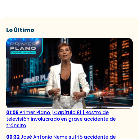
Lo Último
01:06
Primer Plano | Capítulo 81 | Rostro de
televisión involucrado en grave accidente de
tránsito
00:32
José Antonio Neme sufrió accidente de