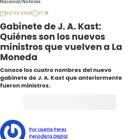
Nacional
/
Noticias
Club De La Comedia
Contigo en Directo
21/ 01/ 2026
17:18
Plan Perfecto
Gabinete de J. A. Kast:
El Tiempo
Quiénes son los nuevos
Sabingo
ministros que vuelven a La
Todos Los Programas
Moneda
Conoce los cuatro nombres del nuevo
gabinete de J. A. Kast que anteriormente
fueron ministros.
Por Lisette Perez
Periodista Digital