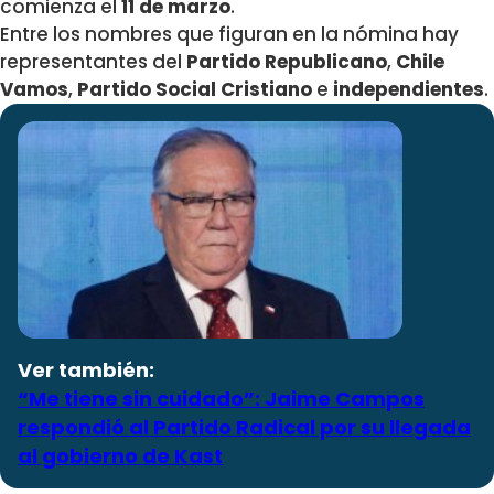
comienza el
11 de marzo
.
Entre los nombres que figuran en la nómina hay
representantes del
Partido Republicano
,
Chile
Vamos
,
Partido Social Cristiano
e
independientes
.
Ver también:
“Me tiene sin cuidado”: Jaime Campos
respondió al Partido Radical por su llegada
al gobierno de Kast