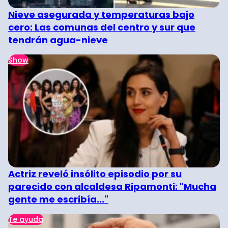
Nieve asegurada y temperaturas bajo
cero: Las comunas del centro y sur que
tendrán agua-nieve
Show
Actriz reveló insólito episodio por su
parecido con alcaldesa Ripamonti: "Mucha
gente me escribía..."
Te ayuda