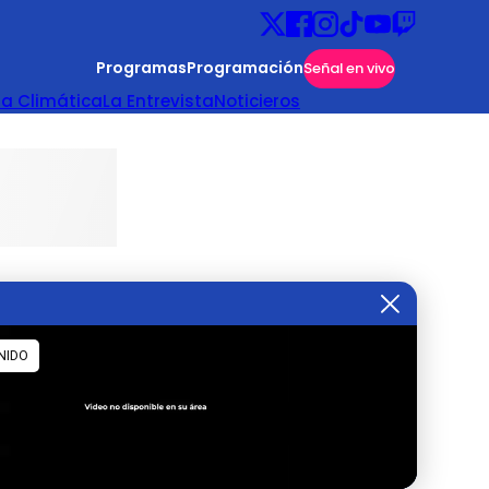
Programas
Programación
Señal en vivo
ta Climática
La Entrevista
Noticieros