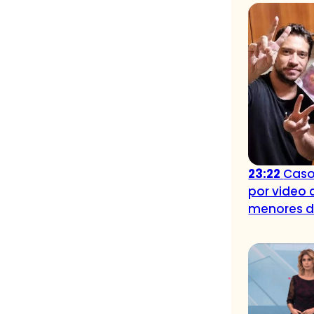
23:22
Caso
por video 
menores 