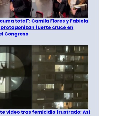
 cuma total": Camila Flores y Fabiola
 protagonizan fuerte cruce en
del Congreso
e video tras femicidio frustrado: Así