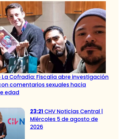
 La Cofradía: Fiscalía abre investigación
con comentarios sexuales hacia
de edad
23:21
CHV Noticias Central |
Miércoles 5 de agosto de
2026