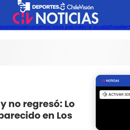
azanoticias
Economía
Casos policiales
Te ayuda
Show
Aler
y no regresó: Lo
parecido en Los