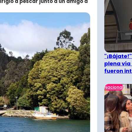
rigió a pescar junto a un amigo a
"¡Bájate!
plena vía 
fueron in
Nacional