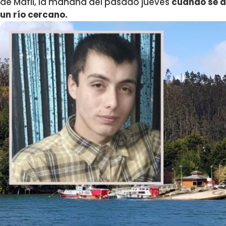
de Máfil, la mañana del pasado jueves
cuando se di
un río cercano.