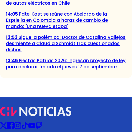
de autos eléctricos en Chile
14:05
Pdte. Kast se reúne con Abelardo de la
Espriella en Colombia a horas de cambio de
mando: "Una nueva etapa"
13:53
Sigue la polémica: Doctor de Catalina Vallejos
desmiente a Claudia Schmidt tras cuestionados
dichos
13:45
Fiestas Patrias 2026: Ingresan proyecto de ley
para declarar feriado el jueves 17 de septiembre