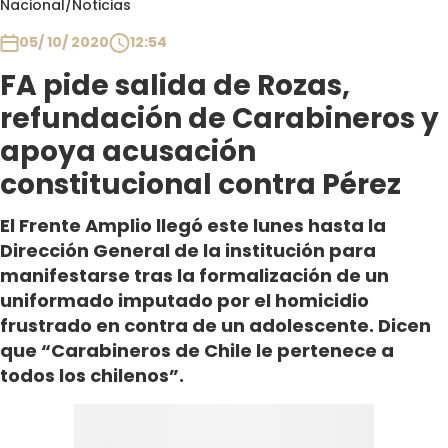
Nacional
/
Noticias
Club De La Comedia
Contigo en Directo
05/ 10/ 2020
12:54
Plan Perfecto
FA pide salida de Rozas,
El Tiempo
refundación de Carabineros y
Sabingo
apoya acusación
Todos Los Programas
constitucional contra Pérez
El Frente Amplio llegó este lunes hasta la
Dirección General de la institución para
manifestarse tras la formalización de un
uniformado imputado por el homicidio
frustrado en contra de un adolescente. Dicen
que “Carabineros de Chile le pertenece a
todos los chilenos”.