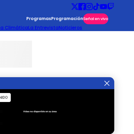
Programas
Programación
Señal en vivo
ta Climática
La Entrevista
Noticieros