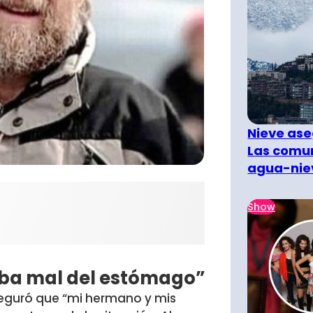
Nieve ase
Las comun
agua-nie
Show
aba mal del estómago”
eguró que “mi hermano y mis