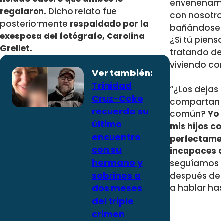
envenenam
regalaron.
Dicho relato fue
con nosotr
posteriormente
respaldado por la
bañándose e
exesposa del fotógrafo, Carolina
¿Si tú pien
Grellet.
tratando de
viviendo co
Ver también:
Trinidad
“¿Los dejas
Cruz-Coke
compartan 
recuerda su
común?
Yo
último
mis hijos c
encuentro
perfectame
con su
incapaces d
hermano y
seguíamos 
sobrinos a
después del
dos meses
a hablar has
del triple
crimen