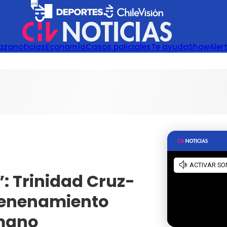
azanoticias
Economía
Casos policiales
Te ayuda
Show
Aler
: Trinidad Cruz-
venenamiento
rmano