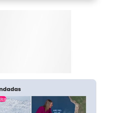
ndadas
tica