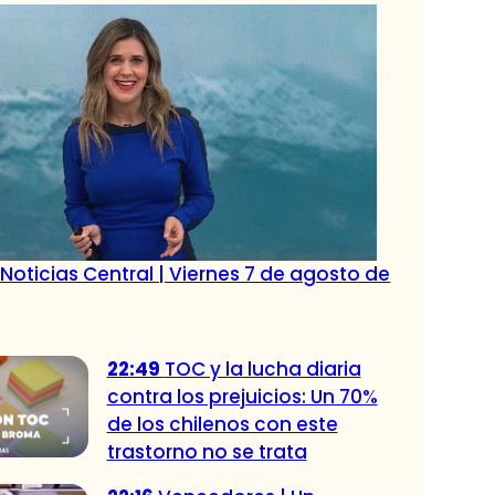
Noticias Central | Viernes 7 de agosto de
22:49
TOC y la lucha diaria
contra los prejuicios: Un 70%
de los chilenos con este
trastorno no se trata