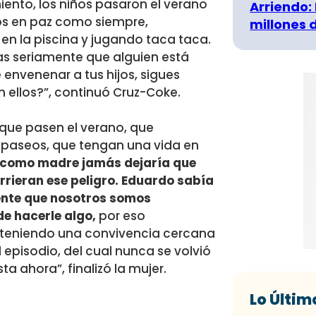
iento,
los niños pasaron el verano
Arriendo:
os en paz como siempre,
millones 
n la piscina y jugando taca taca.
sas seriamente que alguien está
 envenenar a tus hijos, sigues
n ellos?”, continuó Cruz-Coke.
 que pasen el verano, que
paseos, que tengan una vida en
 como madre jamás dejaría que
orrieran ese peligro. Eduardo sabía
nte que nosotros somos
e hacerle algo,
por eso
teniendo una convivencia cercana
 episodio, del cual nunca se volvió
ta ahora”, finalizó la mujer.
Lo Últim