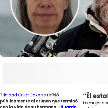
“Él est
Trinidad Cruz-Coke
se refirió
públicamente al crimen que terminó
La mujer as
con la vida de su hermano,
Eduardo