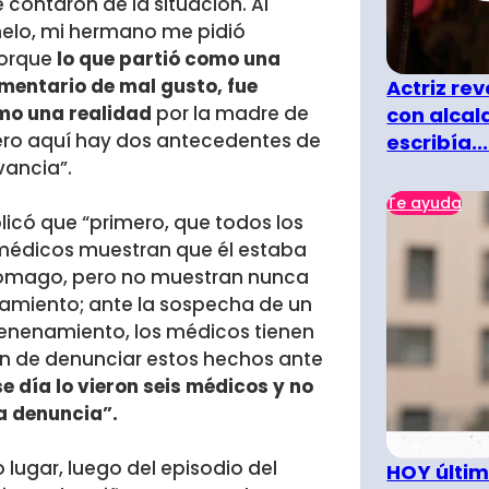
 contaron de la situación. Al
lo, mi hermano me pidió
porque
lo que partió como una
entario de mal gusto, fue
Actriz rev
o una realidad
por la madre de
con alcal
pero aquí hay dos antecedentes de
escribía...
ancia”.
Te ayuda
plicó que “primero, que
todos los
édicos muestran que él estaba
tómago, pero no muestran nunca
namiento
; ante la sospecha de un
enenamiento, los médicos tienen
ón de denunciar estos hechos ante
e día lo vieron seis médicos y no
a denuncia”.
 lugar, luego del episodio del
HOY últim