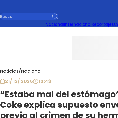
Nacional
Internacional
Reportajes
C
Noticias
/
Nacional
21/ 12/ 2025
10:43
“Estaba mal del estómago”
Coke explica supuesto en
previo al crimen de su he