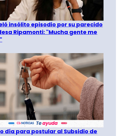
eló insólito episodio por su parecido
desa Ripamonti: "Mucha gente me
"
o día para postular al Subsidio de