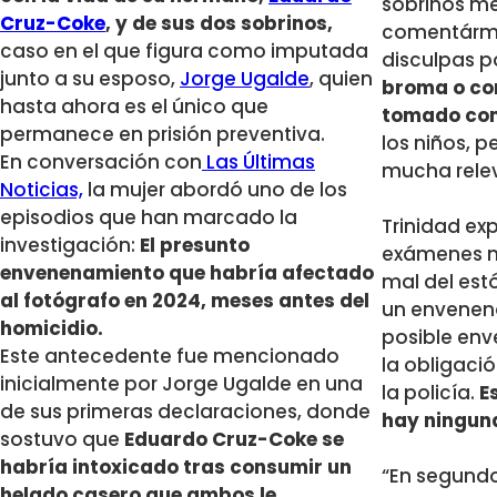
sobrinos me
Cruz-Coke
, y de sus dos sobrinos,
comentárme
caso en el que figura como imputada
disculpas 
junto a su esposo,
Jorge Ugalde
, quien
broma o com
hasta ahora es el único que
tomado com
permanece en prisión preventiva.
los niños, 
En conversación con
Las Últimas
mucha relev
Noticias,
la mujer abordó uno de los
episodios que han marcado la
Trinidad ex
investigación:
El presunto
exámenes m
envenenamiento que habría afectado
mal del es
al fotógrafo en 2024, meses antes del
un envene
homicidio.
posible env
Este antecedente fue mencionado
la obligaci
inicialmente por Jorge Ugalde en una
la policía.
Es
de sus primeras declaraciones, donde
hay ningun
sostuvo que
Eduardo Cruz-Coke se
habría intoxicado tras consumir un
“En segundo
helado casero que ambos le