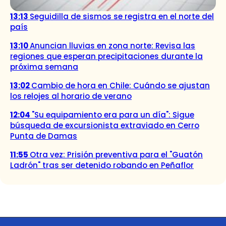
13:13
Seguidilla de sismos se registra en el norte del
país
13:10
Anuncian lluvias en zona norte: Revisa las
regiones que esperan precipitaciones durante la
próxima semana
13:02
Cambio de hora en Chile: Cuándo se ajustan
los relojes al horario de verano
12:04
"Su equipamiento era para un día": Sigue
búsqueda de excursionista extraviado en Cerro
Punta de Damas
11:55
Otra vez: Prisión preventiva para el "Guatón
Ladrón" tras ser detenido robando en Peñaflor