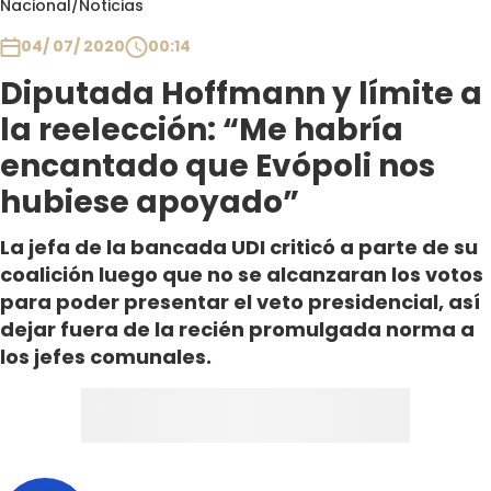
Nacional
/
Noticias
Club De La Comedia
Contigo en Directo
04/ 07/ 2020
00:14
Plan Perfecto
Diputada Hoffmann y límite a
El Tiempo
la reelección: “Me habría
Sabingo
encantado que Evópoli nos
Todos Los Programas
hubiese apoyado”
La jefa de la bancada UDI criticó a parte de su
coalición luego que no se alcanzaran los votos
para poder presentar el veto presidencial, así
dejar fuera de la recién promulgada norma a
los jefes comunales.