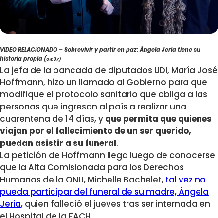
VIDEO RELACIONADO – Sobrevivir y partir en paz: Ángela Jeria tiene su
historia propia (
04:37)
La jefa de la bancada de diputados UDI, María José
Hoffmann, hizo un llamado al Gobierno para que
modifique el protocolo sanitario que obliga a las
personas que ingresan al país a realizar una
cuarentena de 14 días, y
que permita que quienes
viajan por el fallecimiento de un ser querido,
puedan asistir a su funeral
.
La petición de Hoffmann llega luego de conocerse
que la Alta Comisionada para los Derechos
Humanos de la ONU, Michelle Bachelet,
tal vez no
pueda participar del funeral de su madre, Ángela
Jeria
, quien falleció el jueves tras ser internada en
el Hospital de la FACH.