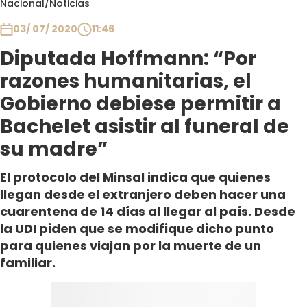
Nacional
/
Noticias
Club De La Comedia
Contigo en Directo
03/ 07/ 2020
11:46
Plan Perfecto
Diputada Hoffmann: “Por
El Tiempo
razones humanitarias, el
Sabingo
Gobierno debiese permitir a
Todos Los Programas
Bachelet asistir al funeral de
su madre”
El protocolo del Minsal indica que quienes
llegan desde el extranjero deben hacer una
cuarentena de 14 días al llegar al país. Desde
la UDI piden que se modifique dicho punto
para quienes viajan por la muerte de un
familiar.