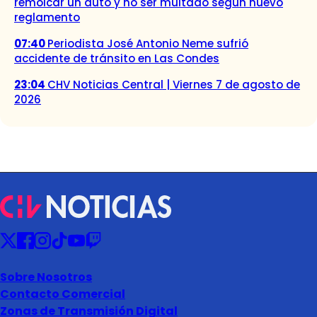
remolcar un auto y no ser multado según nuevo
reglamento
07:40
Periodista José Antonio Neme sufrió
accidente de tránsito en Las Condes
23:04
CHV Noticias Central | Viernes 7 de agosto de
2026
Sobre Nosotros
Contacto Comercial
Zonas de Transmisión Digital