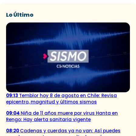
Lo Último
09:13
Temblor hoy 8 de agosto en Chile: Revisa
epicentro, magnitud y últimos sismos
09:04
Niña de 11 años muere por virus Hanta en
Rengo: Hay alerta sanitaria vigente
08:20
Cadenas y cuerdas ya no van: Así puedes