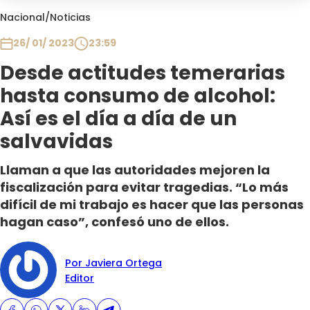
Club De La Comedia
Nacional
/
Noticias
Contigo en Directo
26/ 01/ 2023
23:59
Plan Perfecto
Desde actitudes temerarias
El Tiempo
hasta consumo de alcohol:
Sabingo
Todos Los Programas
Así es el día a día de un
salvavidas
Llaman a que las autoridades mejoren la
fiscalización para evitar tragedias. “Lo más
difícil de mi trabajo es hacer que las personas
hagan caso”, confesó uno de ellos.
Por Javiera Ortega
Editor