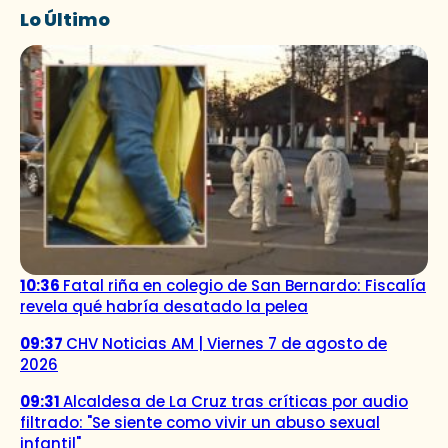
Lo Último
10:36
Fatal riña en colegio de San Bernardo: Fiscalía
revela qué habría desatado la pelea
09:37
CHV Noticias AM | Viernes 7 de agosto de
2026
09:31
Alcaldesa de La Cruz tras críticas por audio
filtrado: "Se siente como vivir un abuso sexual
infantil"