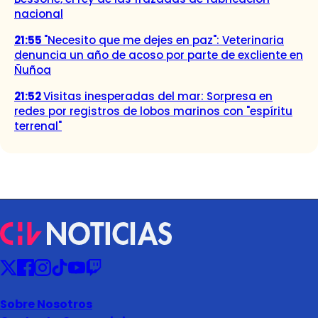
nacional
21:55
"Necesito que me dejes en paz": Veterinaria
denuncia un año de acoso por parte de excliente en
Ñuñoa
21:52
Visitas inesperadas del mar: Sorpresa en
redes por registros de lobos marinos con "espíritu
terrenal"
Sobre Nosotros