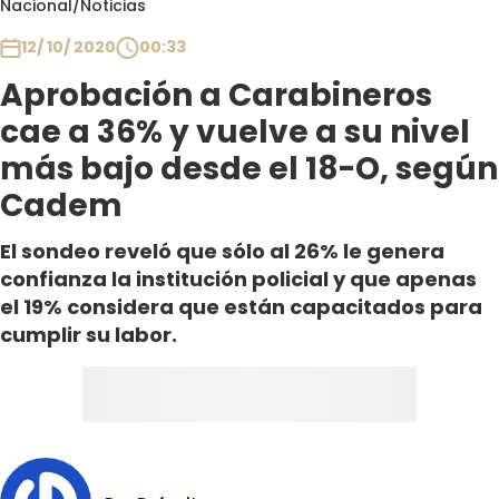
Nacional
/
Noticias
Club De La Comedia
Contigo en Directo
12/ 10/ 2020
00:33
Plan Perfecto
Aprobación a Carabineros
El Tiempo
cae a 36% y vuelve a su nivel
Sabingo
más bajo desde el 18-O, según
Todos Los Programas
Cadem
El sondeo reveló que sólo al 26% le genera
confianza la institución policial y que apenas
el 19% considera que están capacitados para
cumplir su labor.