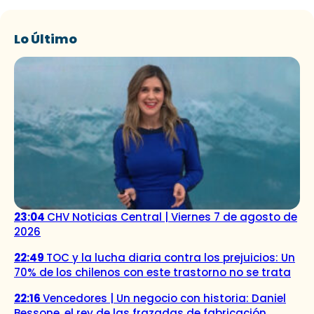
Lo Último
23:04
CHV Noticias Central | Viernes 7 de agosto de
2026
22:49
TOC y la lucha diaria contra los prejuicios: Un
70% de los chilenos con este trastorno no se trata
22:16
Vencedores | Un negocio con historia: Daniel
Bessone, el rey de las frazadas de fabricación