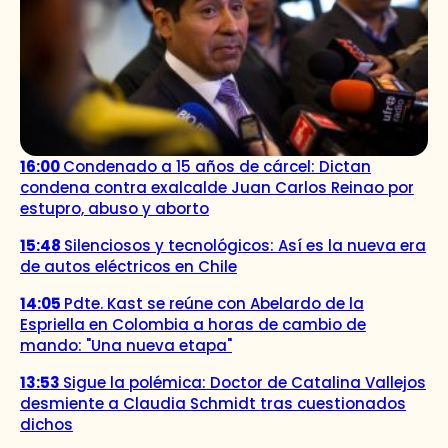
16:00
Condenado a 15 años de cárcel: Dictan
condena contra exalcalde Juan Carlos Reinao por
estupro, abuso y aborto
15:48
Silenciosos y tecnológicos: Así es la nueva era
de autos eléctricos en Chile
14:05
Pdte. Kast se reúne con Abelardo de la
Espriella en Colombia a horas de cambio de
mando: "Una nueva etapa"
13:53
Sigue la polémica: Doctor de Catalina Vallejos
desmiente a Claudia Schmidt tras cuestionados
dichos