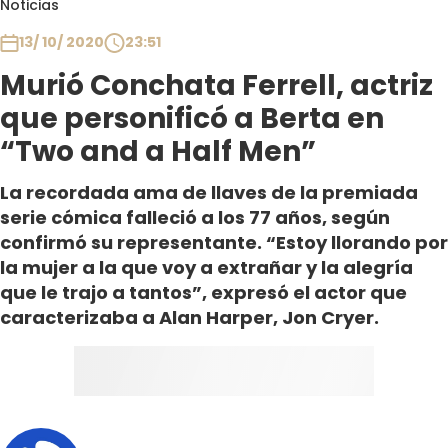
Noticias
Club De La Comedia
Contigo en Directo
13/ 10/ 2020
23:51
Plan Perfecto
Murió Conchata Ferrell, actriz
El Tiempo
que personificó a Berta en
Sabingo
“Two and a Half Men”
Todos Los Programas
La recordada ama de llaves de la premiada
serie cómica falleció a los 77 años, según
confirmó su representante. “Estoy llorando por
la mujer a la que voy a extrañar y la alegría
que le trajo a tantos”, expresó el actor que
caracterizaba a Alan Harper, Jon Cryer.