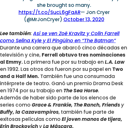
she brought so many.
https://t.co/SucL6gFaAR
— Jon Cryer
(@MrJonCryer)
October 13, 2020
Lee también
:
Así se ven Zoë Kravitz y Colin Farrell
como Selina Kyle y El Pingüino en “The Batman”
Durante una carrera que abarcó cinco décadas en
televisión y cine,
Ferrell obtuvo tres nominaciones
al Emmy.
La primera fue por su trabajo en
L.A. Law
en 1992. Las otros dos fueron por su papel en
Two
and a Half Men.
También fue una consumada
intérprete de teatro. Ganó un premio Drama Desk
en 1974 por su trabajo en
The Sea Horse
.
Además de haber sido parte de los elencos de
series como
Grace & Frankie, The Ranch, Friends
y
Buffy, la Cazavampiros
, también fue parte de
exitosas películas como
El joven manos de tijera,
Erin Brockovich
y
La Máscara.