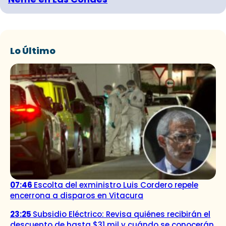
Lo Último
07:46
Escolta del exministro Luis Cordero repele
encerrona a disparos en Vitacura
23:25
Subsidio Eléctrico: Revisa quiénes recibirán el
descuento de hasta $31 mil y cuándo se conocerán