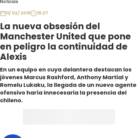
Noticias
Club De La Comedia
Contigo en Directo
11/ 02/ 2019
16:27
Plan Perfecto
La nueva obsesión del
El Tiempo
Manchester United que pone
Sabingo
en peligro la continuidad de
Todos Los Programas
Alexis
En un equipo en cuya delantera destacan los
jóvenes Marcus Rashford, Anthony Martial y
Romelu Lukaku, la llegada de un nuevo agente
ofensivo haría innecesaria la presencia del
chileno.