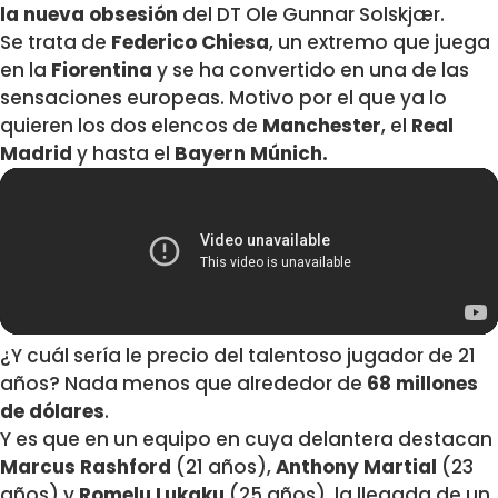
la nueva obsesión
del DT Ole Gunnar Solskjær.
Se trata de
Federico Chiesa
, un extremo que juega
en la
Fiorentina
y se ha convertido en una de las
sensaciones europeas. Motivo por el que ya lo
quieren los dos elencos de
Manchester
, el
Real
Madrid
y hasta el
Bayern Múnich.
¿Y cuál sería le precio del talentoso jugador de 21
años? Nada menos que alrededor de
68 millones
de dólares
.
Y es que en un equipo en cuya delantera destacan
Marcus Rashford
(21 años),
Anthony Martial
(23
años) y
Romelu Lukaku
(25 años), la llegada de un