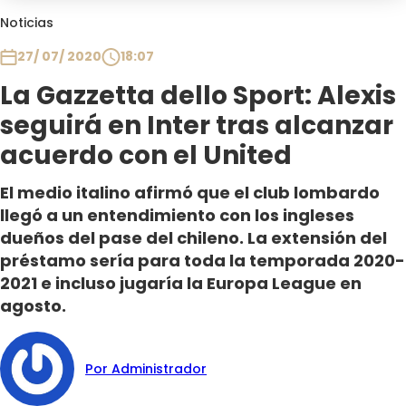
Club De La Comedia
Noticias
Contigo en Directo
27/ 07/ 2020
18:07
Plan Perfecto
La Gazzetta dello Sport: Alexis
El Tiempo
seguirá en Inter tras alcanzar
Sabingo
Todos Los Programas
acuerdo con el United
El medio italino afirmó que el club lombardo
llegó a un entendimiento con los ingleses
dueños del pase del chileno. La extensión del
préstamo sería para toda la temporada 2020-
2021 e incluso jugaría la Europa League en
agosto.
Por Administrador