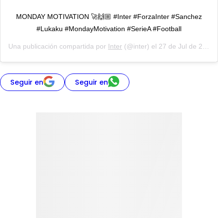
MONDAY MOTIVATION 🚀🙌🏼 #Inter #ForzaInter #Sanchez
#Lukaku #MondayMotivation #SerieA #Football
Una publicación compartida por
Inter
(@inter) el
27 de Jul de 2020 a las 1:37 PDT
Seguir en
Seguir en