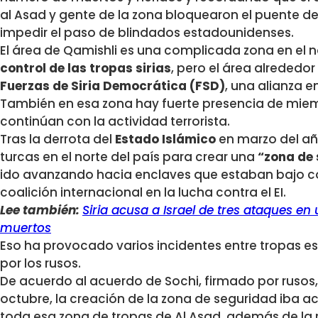
al Asad y gente de la zona bloquearon el puente de 
impedir el paso de blindados estadounidenses.
El área de Qamishli es una complicada zona en el no
control de las tropas sirias
, pero el área alrededo
Fuerzas de Siria Democrática (FSD)
, una alianza 
También en esa zona hay fuerte presencia de mie
continúan con la actividad terrorista.
Tras la derrota del
Estado Islámico
en marzo del añ
turcas en el norte del país para crear una
“zona de
ido avanzando hacia enclaves que estaban bajo con
coalición internacional en la lucha contra el EI.
Lee también:
Siria acusa a Israel de tres ataques e
muertos
Eso ha provocado varios incidentes entre tropas e
por los rusos.
De acuerdo al acuerdo de Sochi, firmado por rusos, 
octubre, la creación de la zona de seguridad iba
toda esa zona de tropas de Al Asad, además de la re