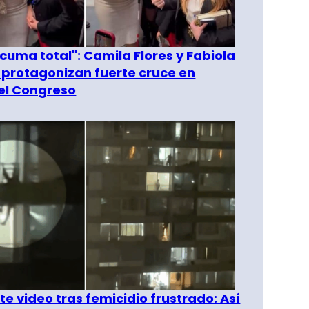
 cuma total": Camila Flores y Fabiola
 protagonizan fuerte cruce en
del Congreso
e video tras femicidio frustrado: Así