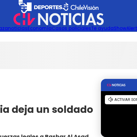
azanoticias
Economía
Casos policiales
Te ayuda
Show
Aler
ia deja un soldado
uerzas leales a Bashar Al Asad