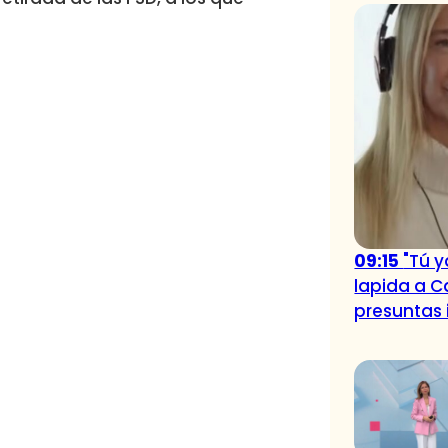
09:15
"Tú y
lapida a C
presuntas 