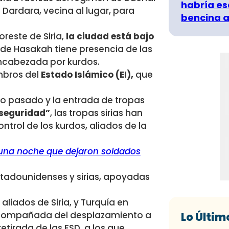
habría es
Dardara, vecina al lugar, para
bencina a
reste de Siria,
la ciudad está bajo
r de Hasakah tiene presencia de las
encabezada por kurdos.
mbros del
Estado Islámico (EI),
que
o pasado y la entrada de tropas
 seguridad”
, las tropas sirias han
trol de los kurdos, aliados de la
n una noche que dejaron soldados
stadounidenses y sirias, apoyadas
aliados de Siria, y Turquía en
 acompañada del desplazamiento a
Lo Últim
tirada de las FSD, a los que