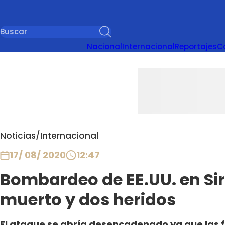
Nacional
Internacional
Reportajes
C
Noticias
/
Internacional
17/ 08/ 2020
12:47
Bombardeo de EE.UU. en Sir
muerto y dos heridos
El ataque se abría desencadenado ya que las f