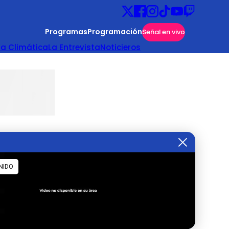
Programas
Programación
Señal en vivo
ta Climática
La Entrevista
Noticieros