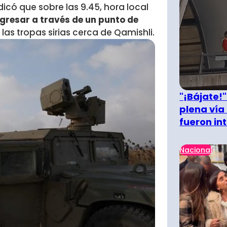
icó que sobre las 9.45, hora local
gresar a través de un punto de
as tropas sirias cerca de Qamishli.
"¡Bájate!
plena vía 
fueron in
Nacional