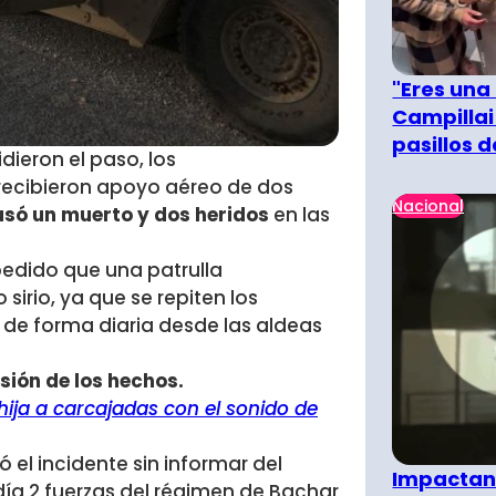
"Eres una
Campillai
pasillos 
dieron el paso, los
recibieron apoyo aéreo de dos
Nacional
só un muerto y dos heridos
en las
mpedido que una patrulla
sirio, ya que se repiten los
 de forma diaria desde las aldeas
sión de los hechos.
 hija a carcajadas con el sonido de
 el incidente sin informar del
Impactant
ía 2 fuerzas del régimen de Bachar