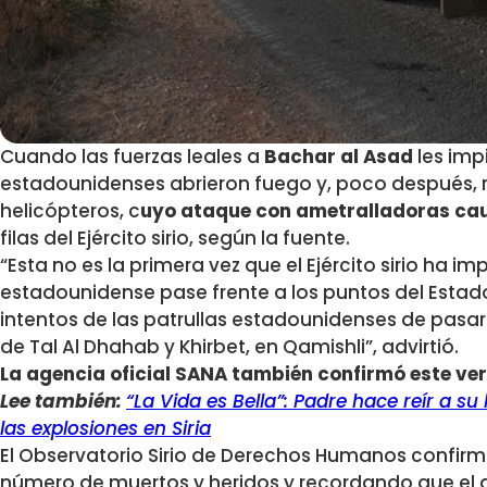
Cuando las fuerzas leales a
Bachar al Asad
les impi
estadounidenses abrieron fuego y, poco después, 
helicópteros, c
uyo ataque con ametralladoras cau
filas del Ejército sirio, según la fuente.
“Esta no es la primera vez que el Ejército sirio ha i
estadounidense pase frente a los puntos del Estado 
intentos de las patrullas estadounidenses de pasar
de Tal Al Dhahab y Khirbet, en Qamishli”, advirtió.
La agencia oficial SANA también confirmó este ver
Lee también:
“La Vida es Bella”: Padre hace reír a su
las explosiones en Siria
El Observatorio Sirio de Derechos Humanos confirmó
número de muertos y heridos y recordando que el d