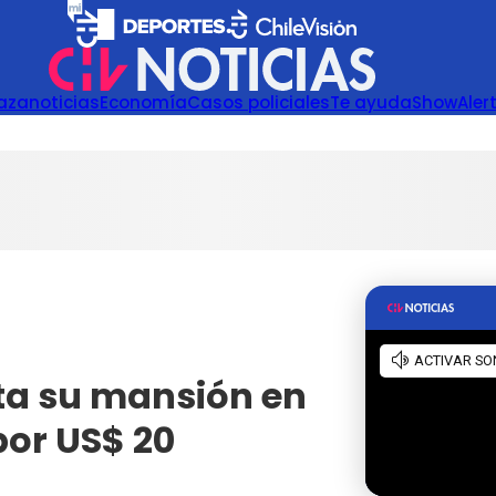
azanoticias
Economía
Casos policiales
Te ayuda
Show
Aler
ta su mansión en
por US$ 20