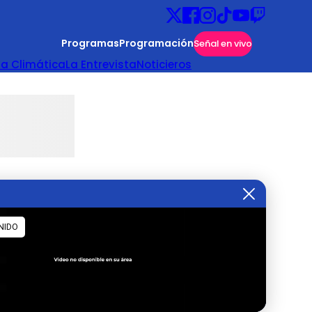
Programas
Programación
Señal en vivo
ta Climática
La Entrevista
Noticieros