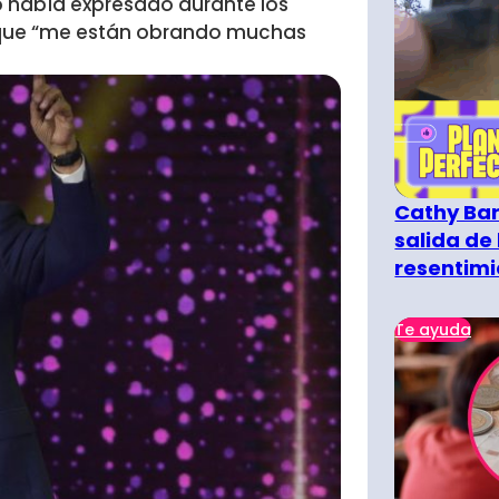
 había expresado durante los
 que “me están obrando muchas
Cathy Bar
salida de 
resentimi
Te ayuda