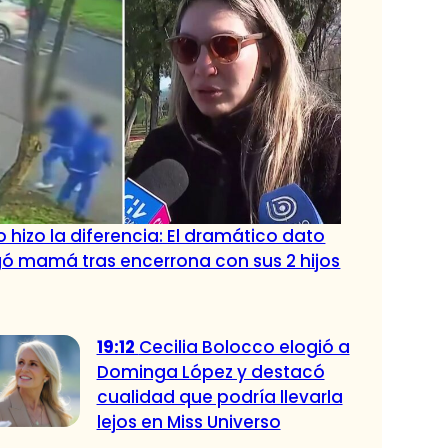
 hizo la diferencia: El dramático dato
ó mamá tras encerrona con sus 2 hijos
19:12
Cecilia Bolocco elogió a
Dominga López y destacó
cualidad que podría llevarla
lejos en Miss Universo