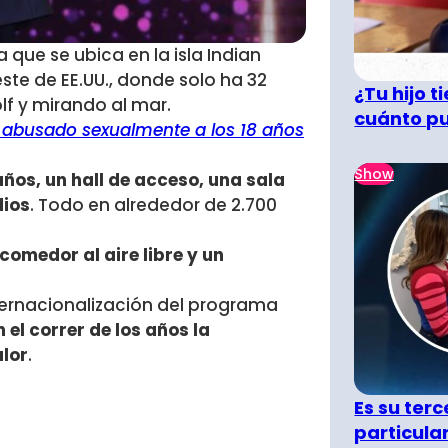
 que se ubica en la isla Indian
ste de EE.UU., donde solo ha 32
¿Tu hijo 
f y mirando al mar.
cuánto pu
abusado sexualmente a los 18 años
Show
años, un hall de acceso, una sala
dios
. Todo en alrededor de 2.700
 comedor al aire libre y un
nternacionalización del programa
 el correr de los años la
lor
.
Es su terc
particula