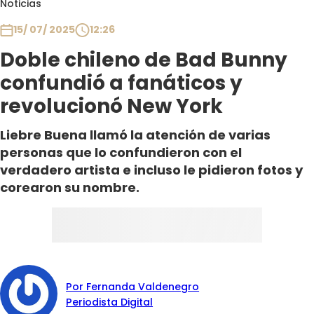
Noticias
Club De La Comedia
Contigo en Directo
15/ 07/ 2025
12:26
Plan Perfecto
Doble chileno de Bad Bunny
El Tiempo
confundió a fanáticos y
Sabingo
revolucionó New York
Todos Los Programas
Liebre Buena llamó la atención de varias
personas que lo confundieron con el
verdadero artista e incluso le pidieron fotos y
corearon su nombre.
Por Fernanda Valdenegro
Periodista Digital