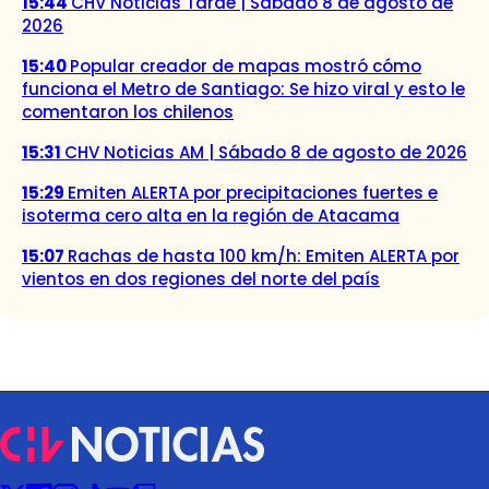
15:44
CHV Noticias Tarde | Sábado 8 de agosto de
2026
15:40
Popular creador de mapas mostró cómo
funciona el Metro de Santiago: Se hizo viral y esto le
comentaron los chilenos
15:31
CHV Noticias AM | Sábado 8 de agosto de 2026
15:29
Emiten ALERTA por precipitaciones fuertes e
isoterma cero alta en la región de Atacama
15:07
Rachas de hasta 100 km/h: Emiten ALERTA por
vientos en dos regiones del norte del país