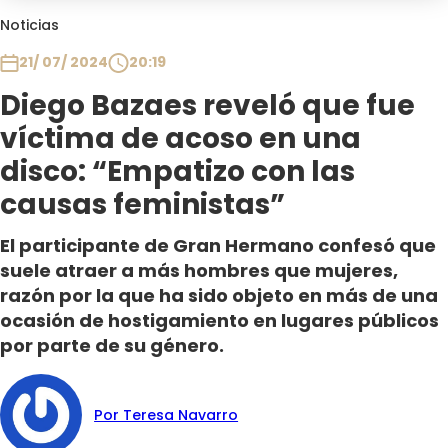
Club De La Comedia
Noticias
Contigo en Directo
21/ 07/ 2024
20:19
Plan Perfecto
Diego Bazaes reveló que fue
El Tiempo
víctima de acoso en una
Sabingo
Todos Los Programas
disco: “Empatizo con las
causas feministas”
El participante de Gran Hermano confesó que
suele atraer a más hombres que mujeres,
razón por la que ha sido objeto en más de una
ocasión de hostigamiento en lugares públicos
por parte de su género.
Por Teresa Navarro