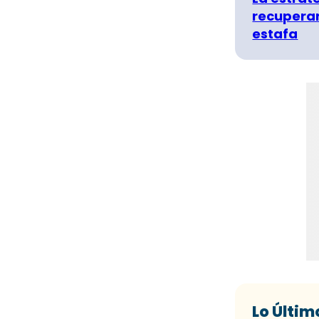
recuperar
estafa
Lo Últim