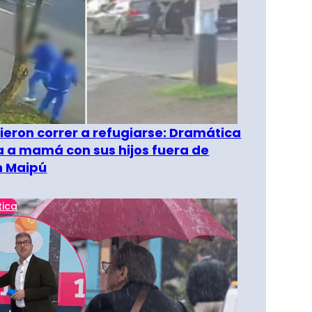
ieron correr a refugiarse: Dramática
 a mamá con sus hijos fuera de
n Maipú
tica