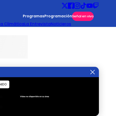
Programas
Programación
Señal en vivo
ta Climática
La Entrevista
Noticieros