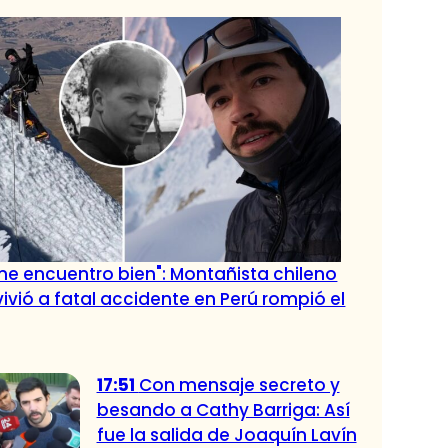
me encuentro bien": Montañista chileno
ivió a fatal accidente en Perú rompió el
17:51
Con mensaje secreto y
besando a Cathy Barriga: Así
fue la salida de Joaquín Lavín