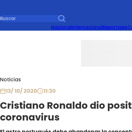
Nacional
Internacional
Reportajes
C
Noticias
13/ 10/ 2020
11:30
Cristiano Ronaldo dio posit
coronavirus
El astro portugués debe abandonar la concentr