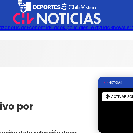
azanoticias
Economía
Casos policiales
Te ayuda
Show
Aler
ivo por
ación de la selección de su