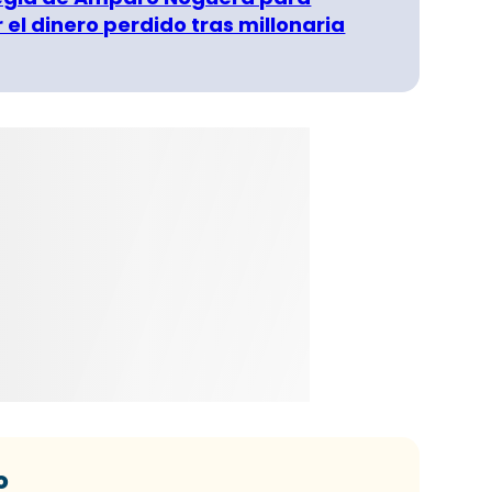
 el dinero perdido tras millonaria
o