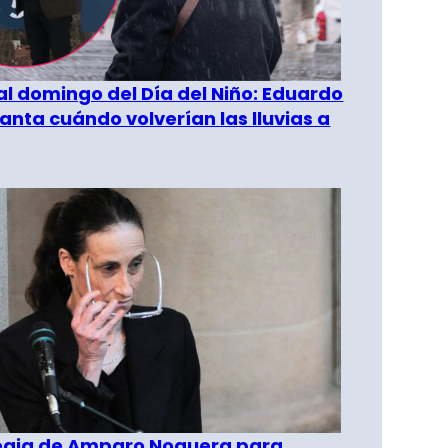
al domingo del Día del Niño: Eduardo
anta cuándo volverían las lluvias a
tegia de Amparo Noguera para