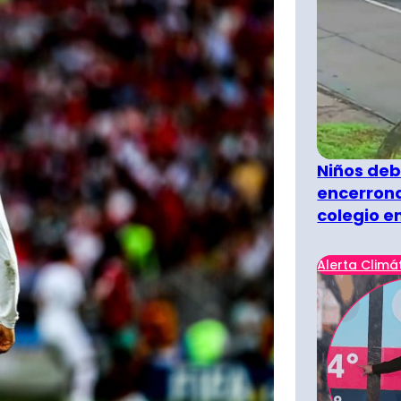
Niños deb
encerrona
colegio e
Alerta Climá