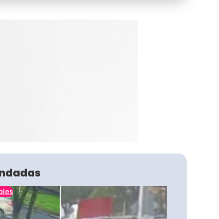
ndadas
ales