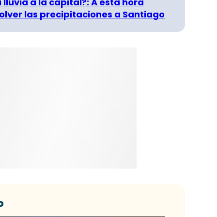
 lluvia a la capital?: A esta hora
olver las precipitaciones a Santiago
o