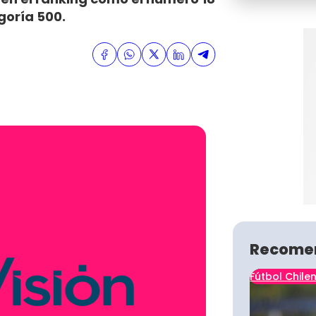
goría 500.
Recome
Fútbol Chile