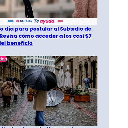
o día para postular al Subsidio de
 Revisa cómo acceder a los casi $7
del beneficio
tica