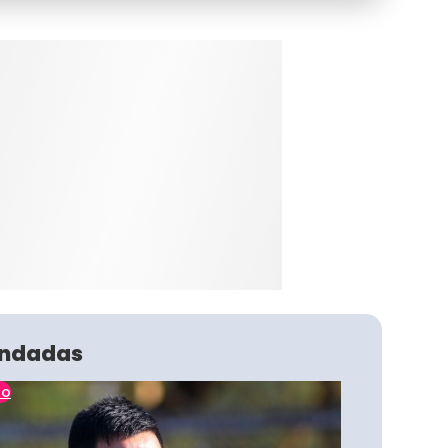
ndadas
no