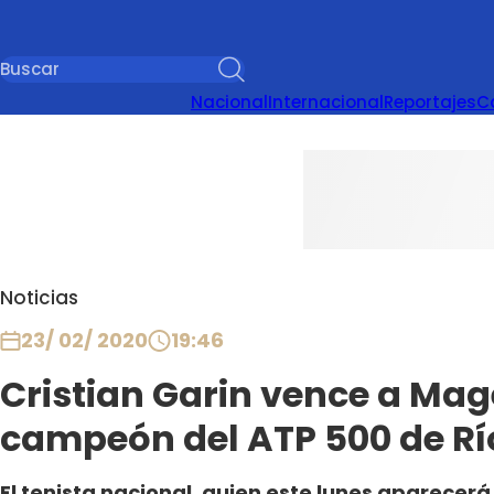
Nacional
Internacional
Reportajes
C
Noticias
23/ 02/ 2020
19:46
Cristian Garin vence a Mag
campeón del ATP 500 de Rí
El tenista nacional, quien este lunes aparecerá