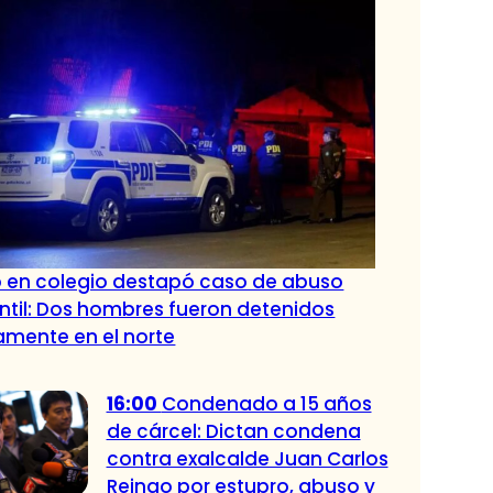
o en colegio destapó caso de abuso
antil: Dos hombres fueron detenidos
amente en el norte
16:00
Condenado a 15 años
de cárcel: Dictan condena
contra exalcalde Juan Carlos
Reinao por estupro, abuso y