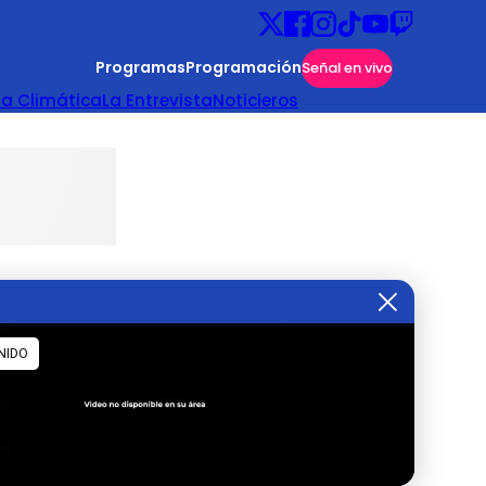
Programas
Programación
Señal en vivo
ta Climática
La Entrevista
Noticieros