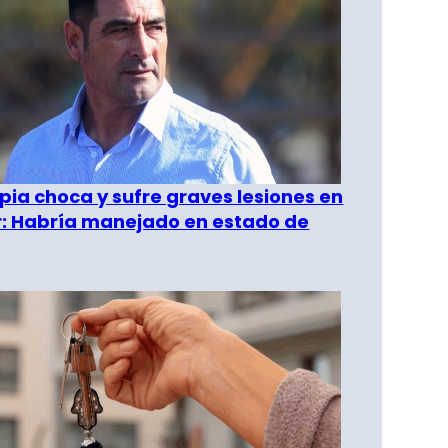
pia choca y sufre graves lesiones en
r: Habría manejado en estado de