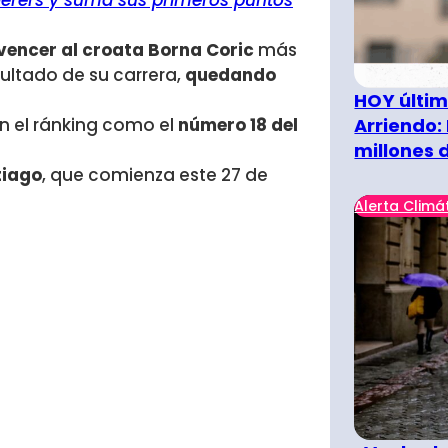
derers y suma sus primeros puntos
vencer al croata Borna Coric
más
ultado de su carrera,
quedando
HOY últim
Arriendo:
n el ránking como el
número 18 del
millones 
tiago
, que comienza este 27 de
Alerta Climá