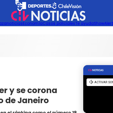
azanoticias
Economía
Casos policiales
Te ayuda
Show
Aler
er y se corona
o de Janeiro
 en el ránking como el número 18