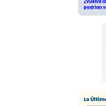
¿Vuelve la
podrían v
Lo Últim