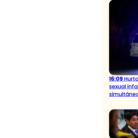
16:09
Hurt
sexual inf
simultáne