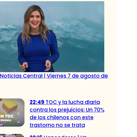
Noticias Central | Viernes 7 de agosto de
22:49
TOC y la lucha diaria
contra los prejuicios: Un 70%
de los chilenos con este
trastorno no se trata