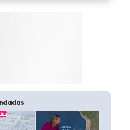
ndadas
tica