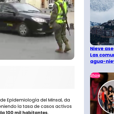
Nieve ase
Las comun
agua-nie
Show
e Epidemiología del Minsal, da
niendo la tasa de casos activos
a 100 mil habitantes
.