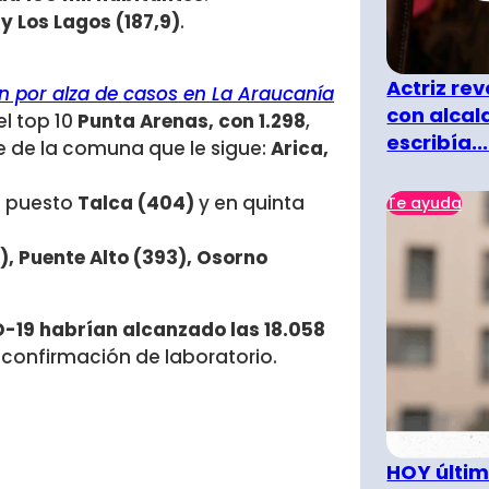
 y Los Lagos (187,9)
.
Actriz rev
 por alza de casos en La Araucanía
con alcal
el top 10
Punta Arenas, con 1.298
,
escribía...
e de la comuna que le sigue:
Arica,
o puesto
Talca (404)
y en quinta
Te ayuda
),
Puente Alto (393), Osorno
-19 habrían alcanzado las 18.058
n confirmación de laboratorio.
HOY últim