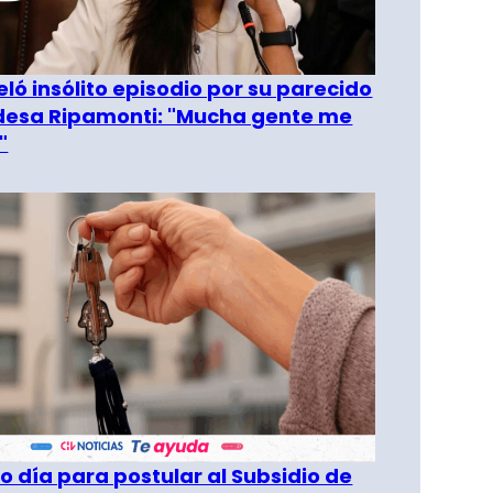
eló insólito episodio por su parecido
desa Ripamonti: "Mucha gente me
"
o día para postular al Subsidio de