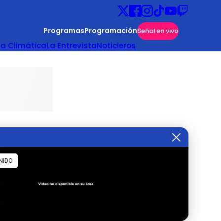
Programas
Programación
Señal en vivo
ta Climática
La Entrevista
Noticieros