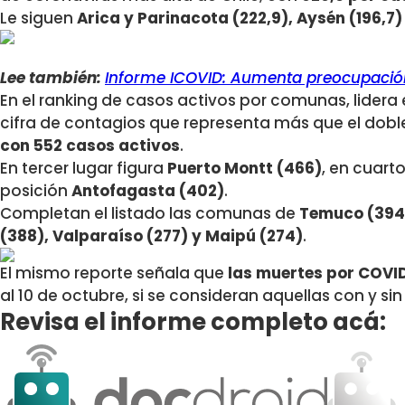
Le siguen
Arica y Parinacota (222,9), Aysén (196,7)
Lee también:
Informe ICOVID: Aumenta preocupación
En el ranking de casos activos por comunas, lidera 
cifra de contagios que representa más que el dobl
con 552
casos activos
.
En tercer lugar figura
Puerto Montt (466)
, en cuart
posición
Antofagasta (402)
.
Completan el listado las comunas de
Temuco (394
(388), Valparaíso (277) y Maipú (274)
.
El mismo reporte señala que
las muertes por COVID
al 10 de octubre, si se consideran aquellas con y si
Revisa el informe completo acá: