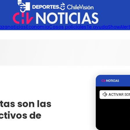
azanoticias
Economía
Casos policiales
Te ayuda
Show
Aler
tas son las
tivos de