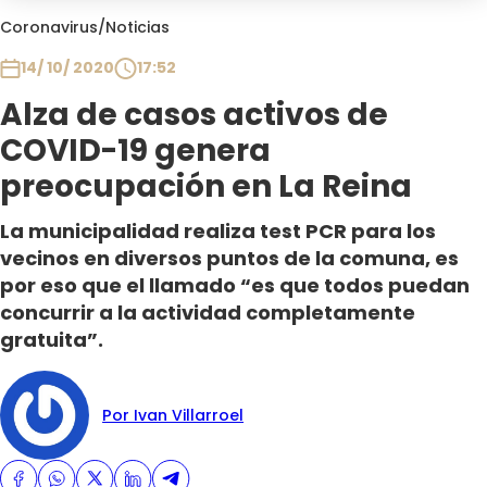
Club De La Comedia
Coronavirus
/
Noticias
Contigo en Directo
14/ 10/ 2020
17:52
Plan Perfecto
Alza de casos activos de
El Tiempo
COVID-19 genera
Sabingo
Todos Los Programas
preocupación en La Reina
La municipalidad realiza test PCR para los
vecinos en diversos puntos de la comuna, es
por eso que el llamado “es que todos puedan
concurrir a la actividad completamente
gratuita”.
Por Ivan Villarroel