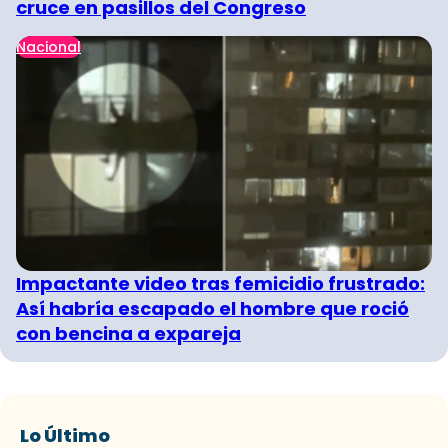
cruce en pasillos del Congreso
Nacional
Impactante video tras femicidio frustrado:
Así habría escapado el hombre que roció
con bencina a expareja
Lo Último