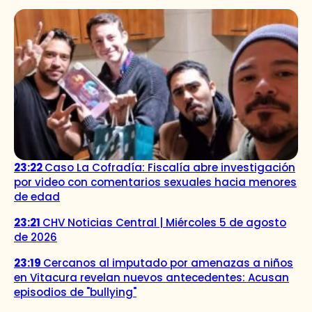
23:22
Caso La Cofradía: Fiscalía abre investigación
por video con comentarios sexuales hacia menores
de edad
23:21
CHV Noticias Central | Miércoles 5 de agosto
de 2026
23:19
Cercanos al imputado por amenazas a niños
en Vitacura revelan nuevos antecedentes: Acusan
episodios de "bullying"