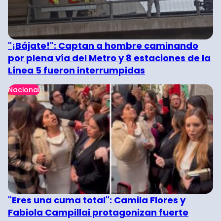
"¡Bájate!": Captan a hombre caminando
por plena vía del Metro y 8 estaciones de la
Línea 5 fueron interrumpidas
Nacional
"Eres una cuma total": Camila Flores y
Fabiola Campillai protagonizan fuerte