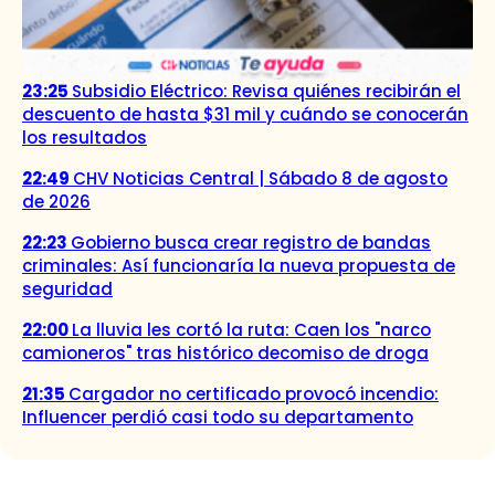
23:25
Subsidio Eléctrico: Revisa quiénes recibirán el
descuento de hasta $31 mil y cuándo se conocerán
los resultados
22:49
CHV Noticias Central | Sábado 8 de agosto
de 2026
22:23
Gobierno busca crear registro de bandas
criminales: Así funcionaría la nueva propuesta de
seguridad
22:00
La lluvia les cortó la ruta: Caen los "narco
camioneros" tras histórico decomiso de droga
21:35
Cargador no certificado provocó incendio:
Influencer perdió casi todo su departamento