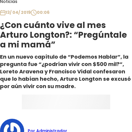
Noticias
Club De La Comedia
Contigo en Directo
13/ 04/ 2019
00:06
Plan Perfecto
¿Con cuánto vive al mes
El Tiempo
Arturo Longton?: “Pregúntale
Sabingo
a mi mamá”
Todos Los Programas
En un nuevo capítulo de “Podemos Hablar”, la
pregunta fue “¿podrían vivir con $500 mil?”,
Loreto Aravena y Francisco Vidal confesaron
que lo habían hecho, Arturo Longton se excusó
por aún vivir con su madre.
Por Administrador