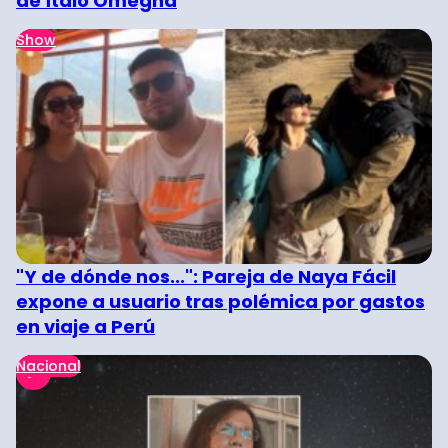
de Ítalo Omegna
Show
"Y de dónde nos...": Pareja de Naya Fácil
expone a usuario tras polémica por gastos
en viaje a Perú
Nacional