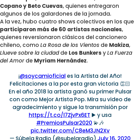
Copano y Beto Cuevas
, quienes entregaron
algunos de los galardones de la jornada.
A la vez, hubo cuatro shows colectivos en los que
participaron más de 60 artistas nacionales
,
quienes reversionaron clásicos del cancionero
chileno, como
La Rosa de los Vientos
de
Makiza
,
Llueve sobre la ciudad
de
Los Bunkers
y
La Fuerza
del Amor
de
Myriam Hernández
.
¡
@soycamioficial
es la Artista del Año!
Felicitaciones a la por esta gran victoria 👏🏻
En el año 2018 la artista ganó su primer Pulsar
con como Mejor Artista Pop. Mira su video de
agradecimiento y sigue la transmisión por
https://t.co/l7ZjvPx6ET
▶️ y usa
#PremiosPulsar2020
💫🎶
pic.twitter.com/C8eM3JN2Xv
— Súbela Radio (@subelaradio)
July 16, 2020