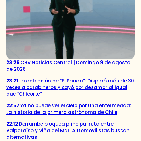
23:26
CHV Noticias Central | Domingo 9 de agosto
de 2026
23:21
La detención de “El Panda”: Disparó más de 30
veces a carabineros y cayó por desamor al igual
que “Chicorte”
22:57
Ya no puede ver el cielo por una enfermedad:
La historia de la primera astrónoma de Chile
22:12
Derrumbe bloquea principal ruta entre
Valparaíso y Viña del Mar: Automovilistas buscan
alternativas