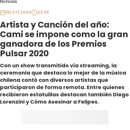
Noticias
Club De La Comedia
Contigo en Directo
15/ 07/ 2020
23:26
Plan Perfecto
Artista y Canción del año:
El Tiempo
Cami se impone como la gran
Sabingo
ganadora de los Premios
Todos Los Programas
Pulsar 2020
Con un show transmitido vía streaming, la
ceremonia que destaca lo mejor de la música
chilena contó con diversos artistas que
participaron de forma remota. Entre quienes
recibieron estatuillas destacan también Diego
Lorenzini y Cómo Asesinar a Felipes.