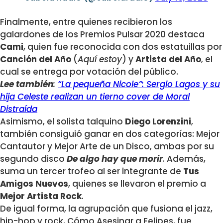
Finalmente, entre quienes recibieron los
galardones de los Premios Pulsar 2020 destaca
Cami
, quien fue reconocida con dos estatuillas por
Canción del Año
(
Aquí estoy
) y
Artista del Año
, el
cual se entrega por votación del público.
Lee también
:
“La pequeña Nicole”: Sergio Lagos y su
hija Celeste realizan un tierno cover de Moral
Distraída
Asimismo, el solista talquino
Diego Lorenzini
,
también consiguió ganar en dos categorías: Mejor
Cantautor y Mejor Arte de un Disco, ambas por su
segundo disco
De algo hay que morir
. Además,
suma un tercer trofeo al ser integrante de
Tus
Amigos Nuevos
, quienes se llevaron el premio a
Mejor Artista Rock
.
De igual forma, la agrupación que fusiona el jazz,
hip-hop y rock, Cómo Asesinar a Felipes, fue