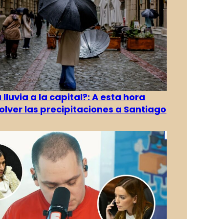
 lluvia a la capital?: A esta hora
olver las precipitaciones a Santiago