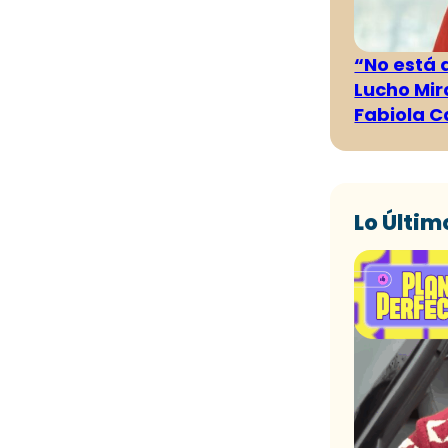
“No está 
Lucho Mir
Fabiola C
Lo Últim