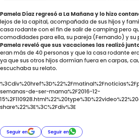
Pamela Díaz regresó a La Mañana y lo hizo contan
lejos de la capital, acompañada de sus hijos y famil
casa rodante con el fin de salir de camping pero que
comodidades para ella, su pareja (Fernando) y su 
Pamela reveló que sus vacaciones las realizó junt
eran más de 40 personas y que la casa rodante era s
ya que sus otros hijos dormían fuera en carpas, ca
escuchaba su relato.
%3Cdiv%20href%3D%22%2Fmatinal%2Fnoticias%2Fpa
semanas-de-ser-mama%2F2016-12-
15%2F110928.html%22%20type%3D%22video%22%20
share%22%3E%3C%2Fdiv%3E
Seguir en
Seguir en