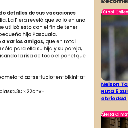
Recome
Fútbol Chile
do detalles de sus vacaciones
ia. La Fiera reveló que salió en una
 utilizó esto con el fin de tener
pequeña hija Pascuala.
o a varios amigos
, que en total
ólo para ella su hija y su pareja,
usando la risa de todo el panel que
mela-diaz-se-lucio-en-bikini-a-
Nelson Ta
Ruta 5 Su
class%3D%22chv-
ebriedad
Alerta Climá