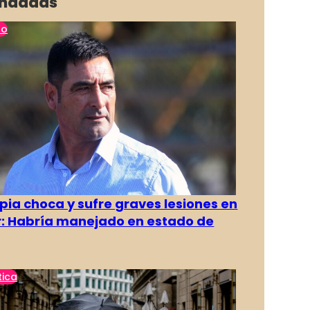
ndadas
no
pia choca y sufre graves lesiones en
r: Habría manejado en estado de
tica