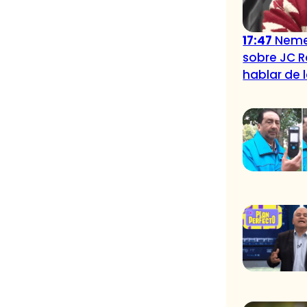
17:47
Neme 
sobre JC R
hablar de l