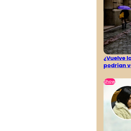
¿Vuelve la
podrían v
Show