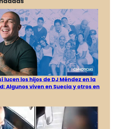
ndadas
í lucen los hijos de DJ Méndez en la
d: Algunos viven en Suecia y otros en