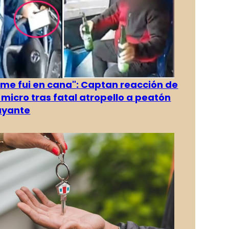
 me fui en cana": Captan reacción de
 micro tras fatal atropello a peatón
ayante