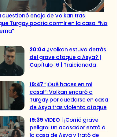
 cuestionó enojo de Volkan tras
que Turgay podría dormir en la casa: “No
lema”
20:04
¿Volkan estuvo detrás
del grave ataque a Asya? |
Capítulo 16 | Traicionada
19:47
“¡Qué haces en mi
casa!”: Volkan encaró a
Turgay por quedarse en casa
de Asya tras violento ataque
19:39
VIDEO | ¡Corrió grave
peligro! Un acosador entró a
la casa de Asya y trató de