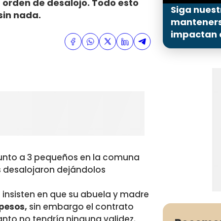
 orden de desalojo. Todo esto
Siga nuest
sin nada.
mantenerse
impactan a
unto a 3 pequeños en la comuna
s desalojaron dejándolos
s insisten en que su abuela y madre
 pesos,
sin embargo el contrato
anto no tendría ninguna validez.