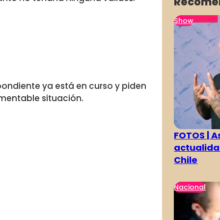
Recome
Show
pondiente ya está en curso y piden
amentable situación.
FOTOS | As
actualida
Chile
Nacional