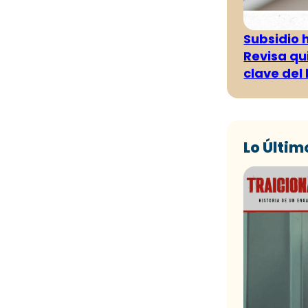
Subsidio 
Revisa qu
clave del
Lo Últim