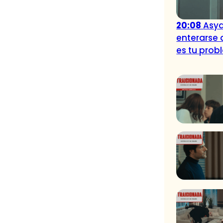
20:08
Asya
enterarse 
es tu prob