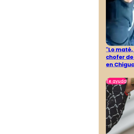
"Lo maté,
chofer de
en Chigu
Te ayuda