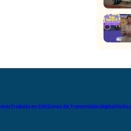
ores
Trabaja en CHV
Zonas de Transmisión Digital
Visita