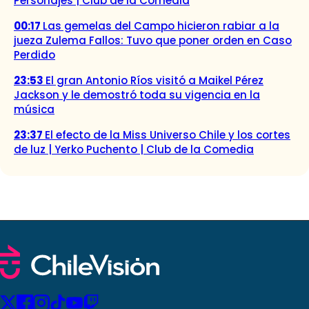
Personajes | Club de la Comedia
00:17
Las gemelas del Campo hicieron rabiar a la
jueza Zulema Fallos: Tuvo que poner orden en Caso
Perdido
23:53
El gran Antonio Ríos visitó a Maikel Pérez
Jackson y le demostró toda su vigencia en la
música
23:37
El efecto de la Miss Universo Chile y los cortes
de luz | Yerko Puchento | Club de la Comedia