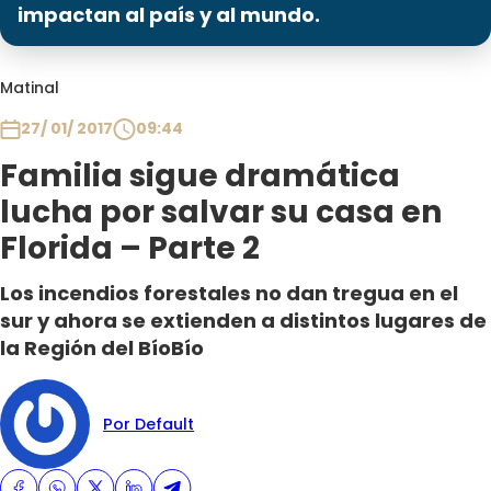
Programas
impactan al país y al mundo.
Club De La Comedia
Matinal
Contigo en Directo
Plan Perfecto
27/ 01/ 2017
09:44
El Tiempo
Familia sigue dramática
Sabingo
lucha por salvar su casa en
Todos Los Programas
Florida – Parte 2
Los incendios forestales no dan tregua en el
sur y ahora se extienden a distintos lugares de
la Región del BíoBío
Por Default