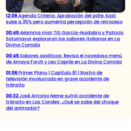
12:09
Agenda Criteria: Aprobación del pdte. Kast
sube a 35% pero aumenta percepción de retroceso
00:45
¡Mamma mia! Titi García-Huidobro y Patricio
Sotomayor exploraron los sabores italianos en La
Divina Comida
00:45
Sabores asiáticos: Revisa el novedoso menú
de Amaya Forch y Leo Caprile en La Divina Comida
01:06
Primer Plano | Capítulo 81 | Rostro de
televisión involucrado en grave accidente de
tránsito
00:32
José Antonio Neme sufrió accidente de
tránsito en Las Condes: ¿Qué se sabe del choque
del animador?