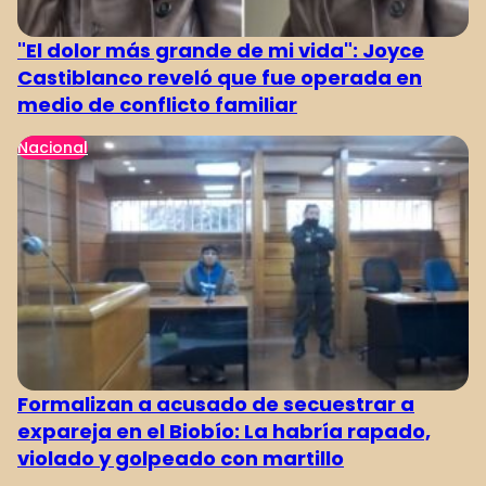
"El dolor más grande de mi vida": Joyce
Castiblanco reveló que fue operada en
medio de conflicto familiar
Nacional
Formalizan a acusado de secuestrar a
expareja en el Biobío: La habría rapado,
violado y golpeado con martillo