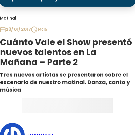
Programas
Club De La Comedia
Matinal
Contigo en Directo
23/ 01/ 2017
14:15
Plan Perfecto
Cuánto Vale el Show presentó
El Tiempo
nuevos talentos en La
Sabingo
Mañana – Parte 2
Todos Los Programas
Tres nuevos artistas se presentaron sobre el
escenario de nuestro matinal. Danza, canto y
música