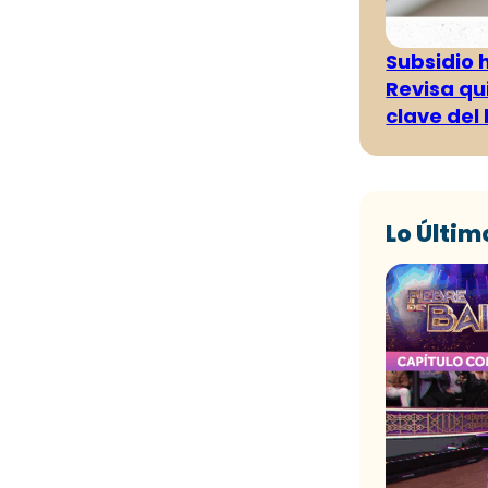
Subsidio 
Revisa qu
clave del
Lo Últim