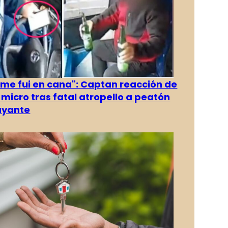
 me fui en cana": Captan reacción de
 micro tras fatal atropello a peatón
ayante