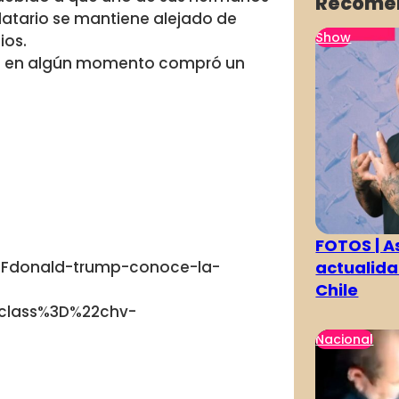
Recome
datario se mantiene alejado de
Show
ios.
ás en algún momento compró un
FOTOS | As
actualida
2Fdonald-trump-conoce-la-
Chile
class%3D%22chv-
Nacional