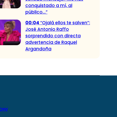
conquistado a mí, al
público…”
00:04
“Ojalá ellos te salven”:
José Antonio Raffo
sorprendido con directa
advertencia de Raquel
Argandoña
 CHV