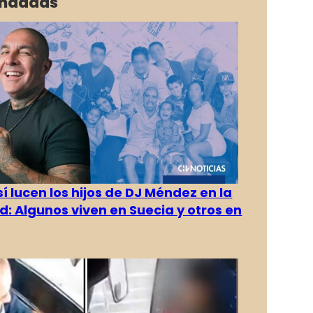
ndadas
í lucen los hijos de DJ Méndez en la
d: Algunos viven en Suecia y otros en