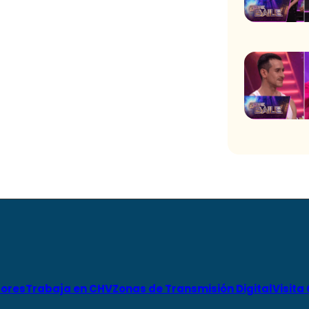
ores
Trabaja en CHV
Zonas de Transmisión Digital
Visita