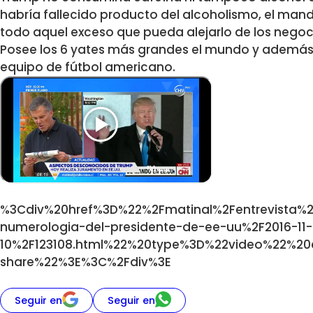
habría fallecido producto del alcoholismo, el man
todo aquel exceso que pueda alejarlo de los negoc
Posee los 6 yates más grandes el mundo y adem
equipo de fútbol americano.
%3Cdiv%20href%3D%22%2Fmatinal%2Fentrevista%
numerologia-del-presidente-de-ee-uu%2F2016-11-
10%2F123108.html%22%20type%3D%22video%22%20
share%22%3E%3C%2Fdiv%3E
Seguir en
Seguir en