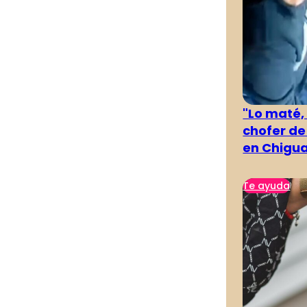
"Lo maté,
chofer de
en Chigu
Te ayuda