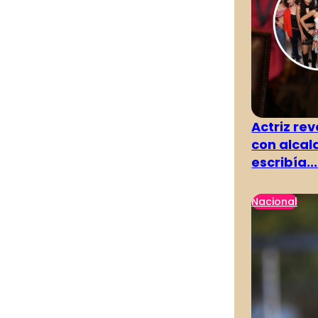
Actriz rev
con alcal
escribía...
Nacional