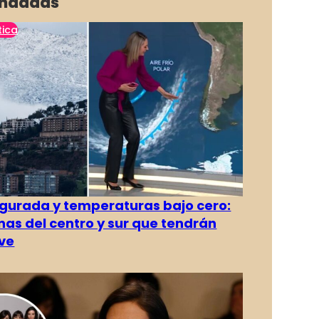
ndadas
tica
gurada y temperaturas bajo cero:
as del centro y sur que tendrán
ve