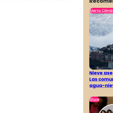
Recome
Alerta Climá
Nieve ase
Las comun
agua-nie
Show