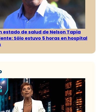
n estado de salud de Nelson Tapia
dente: Sólo estuvo 5 horas en hospital
s
o