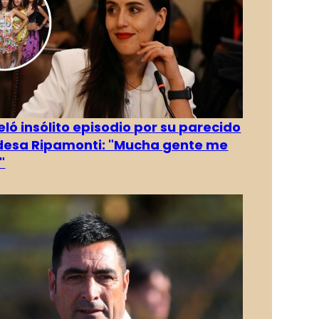
eló insólito episodio por su parecido
desa Ripamonti: "Mucha gente me
"