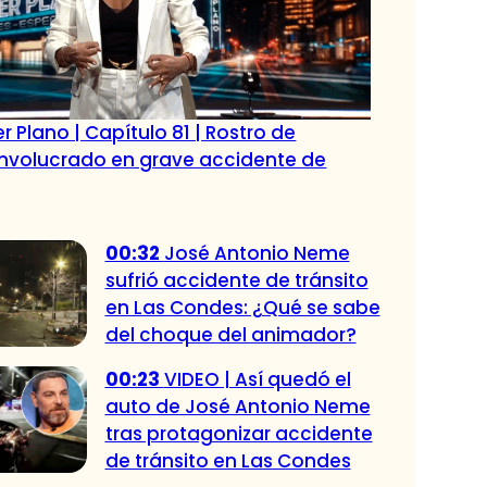
r Plano | Capítulo 81 | Rostro de
 involucrado en grave accidente de
00:32
José Antonio Neme
sufrió accidente de tránsito
en Las Condes: ¿Qué se sabe
del choque del animador?
00:23
VIDEO | Así quedó el
auto de José Antonio Neme
tras protagonizar accidente
de tránsito en Las Condes