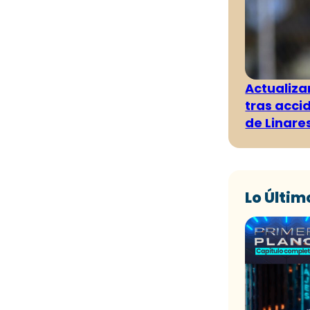
Actualiza
tras acci
de Linare
Lo Últim