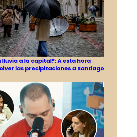
 lluvia a la capital?: A esta hora
olver las precipitaciones a Santiago