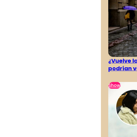
¿Vuelve la
podrían v
Show