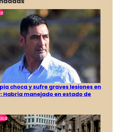
ndadas
no
pia choca y sufre graves lesiones en
r: Habría manejado en estado de
tica