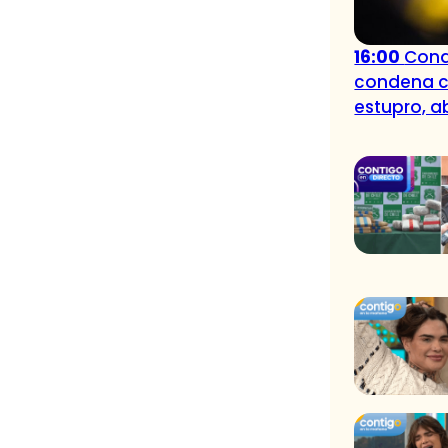
16:00
Cond
condena co
estupro, a