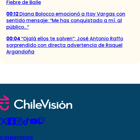
Fiebre de Baile
00:12
Diana Bolocco emocionó a Itay Vargas con
sentido mensaje: “Me has conquistado a mí, al
público…”
00:04
“Ojalá ellos te salven”: José Antonio Raffo
sorprendido con directa advertencia de Raquel
Argandoña
Corporativo