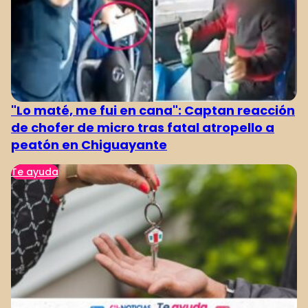
"Lo maté, me fui en cana": Captan reacción
de chofer de micro tras fatal atropello a
peatón en Chiguayante
Te ayuda