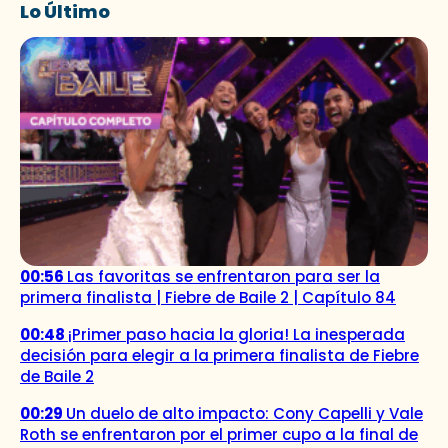
Lo Último
00:56
Las favoritas se enfrentaron para ser la
primera finalista | Fiebre de Baile 2 | Capítulo 84
00:48
¡Primer paso hacia la gloria! La inesperada
decisión para elegir a la primera finalista de Fiebre
de Baile 2
00:29
Un duelo de alto impacto: Cony Capelli y Vale
Roth se enfrentaron por el primer cupo a la final de