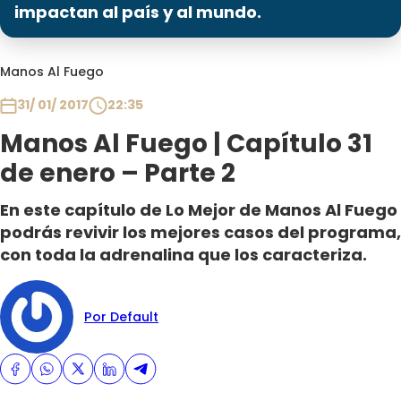
Programas
impactan al país y al mundo.
Club De La Comedia
Manos Al Fuego
Contigo en Directo
Plan Perfecto
31/ 01/ 2017
22:35
El Tiempo
Manos Al Fuego | Capítulo 31
Sabingo
de enero – Parte 2
Todos Los Programas
En este capítulo de Lo Mejor de Manos Al Fuego
podrás revivir los mejores casos del programa,
con toda la adrenalina que los caracteriza.
Por Default