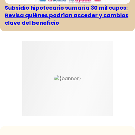
Subsidio hipotecario sumaría 30 mil cupos:
Revisa quiénes podrían acceder y cambios
clave del beneficio