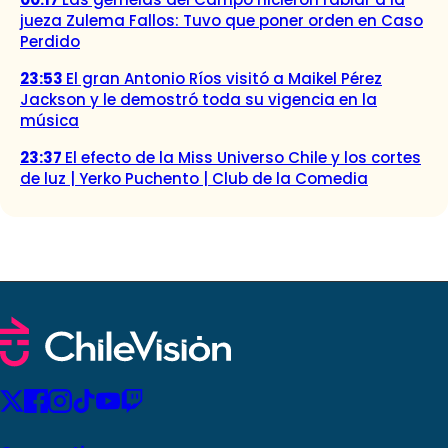
jueza Zulema Fallos: Tuvo que poner orden en Caso
Perdido
23:53
El gran Antonio Ríos visitó a Maikel Pérez
Jackson y le demostró toda su vigencia en la
música
23:37
El efecto de la Miss Universo Chile y los cortes
de luz | Yerko Puchento | Club de la Comedia