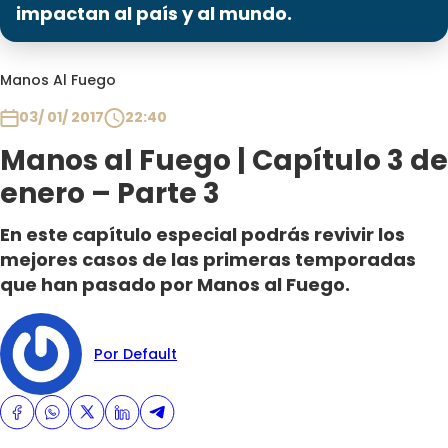
Programas
impactan al país y al mundo.
Club De La Comedia
Manos Al Fuego
Contigo en Directo
Plan Perfecto
03/ 01/ 2017
22:40
El Tiempo
Manos al Fuego | Capítulo 3 de
Sabingo
enero – Parte 3
Todos Los Programas
En este capítulo especial podrás revivir los
mejores casos de las primeras temporadas
que han pasado por Manos al Fuego.
Por Default