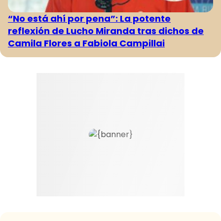
“No está ahí por pena”: La potente
reflexión de Lucho Miranda tras dichos de
Camila Flores a Fabiola Campillai