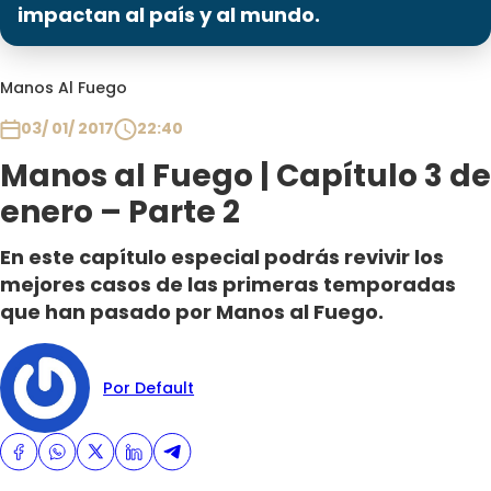
Programas
impactan al país y al mundo.
Club De La Comedia
Manos Al Fuego
Contigo en Directo
Plan Perfecto
03/ 01/ 2017
22:40
El Tiempo
Manos al Fuego | Capítulo 3 de
Sabingo
enero – Parte 2
Todos Los Programas
En este capítulo especial podrás revivir los
mejores casos de las primeras temporadas
que han pasado por Manos al Fuego.
Por Default