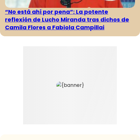
“No está ahí por pena”: La potente
reflexión de Lucho Miranda tras dichos de
Camila Flores a Fabiola Campillai