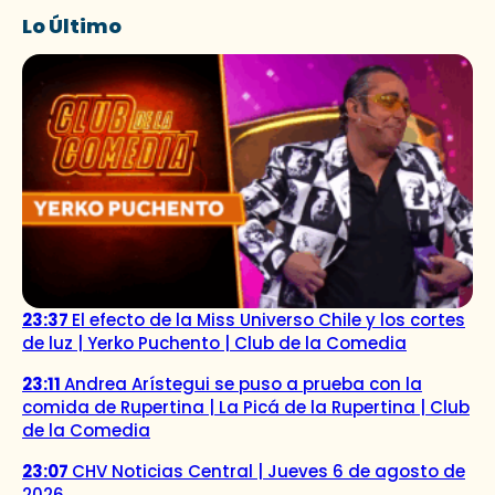
Lo Último
23:37
El efecto de la Miss Universo Chile y los cortes
de luz | Yerko Puchento | Club de la Comedia
23:11
Andrea Arístegui se puso a prueba con la
comida de Rupertina | La Picá de la Rupertina | Club
de la Comedia
23:07
CHV Noticias Central | Jueves 6 de agosto de
2026