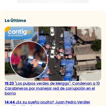
Lo Último
15:23
"Los pulpos verdes de Meiggs": Condenan a 10
Carabineros por manejar red de corrupción en el
barrio
14:44
¿Es su sueño oculto? Juan Pedro Verdier