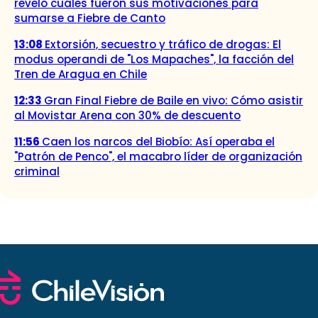
reveló cuáles fueron sus motivaciones para
sumarse a Fiebre de Canto
13:08
Extorsión, secuestro y tráfico de drogas: El
modus operandi de "Los Mapaches", la facción del
Tren de Aragua en Chile
12:33
Gran Final Fiebre de Baile en vivo: Cómo asistir
al Movistar Arena con 30% de descuento
11:56
Caen los narcos del Biobío: Así operaba el
"Patrón de Penco", el macabro líder de organización
criminal