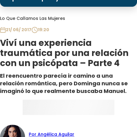
Programas
Club De La Comedia
Lo Que Callamos Las Mujeres
Contigo en Directo
21/ 06/ 2017
19:20
Plan Perfecto
Viví una experiencia
El Tiempo
traumática por una relación
Sabingo
con un psicópata – Parte 4
Todos Los Programas
El reencuentro parecía ir camino a una
relación romántica, pero Dominga nunca se
imaginó lo que realmente buscaba Manuel.
Por Angélica Aguilar