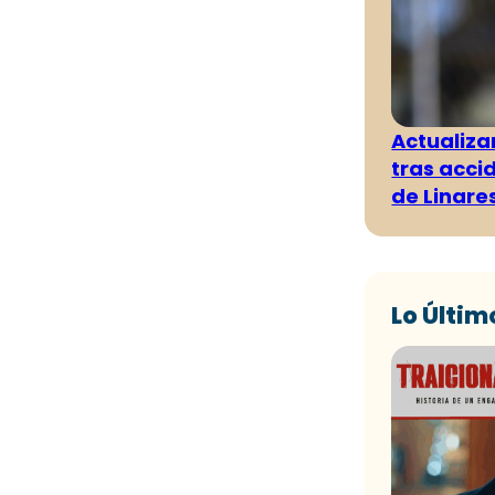
Actualiza
tras acci
de Linare
Lo Últim