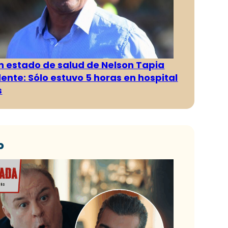
n estado de salud de Nelson Tapia
dente: Sólo estuvo 5 horas en hospital
s
o