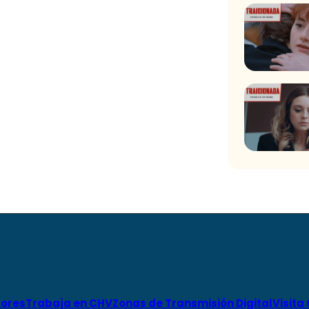
ores
Trabaja en CHV
Zonas de Transmisión Digital
Visita