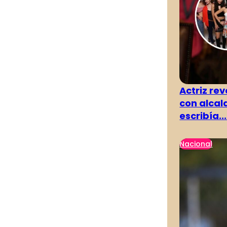
Actriz rev
con alcal
escribía...
Nacional