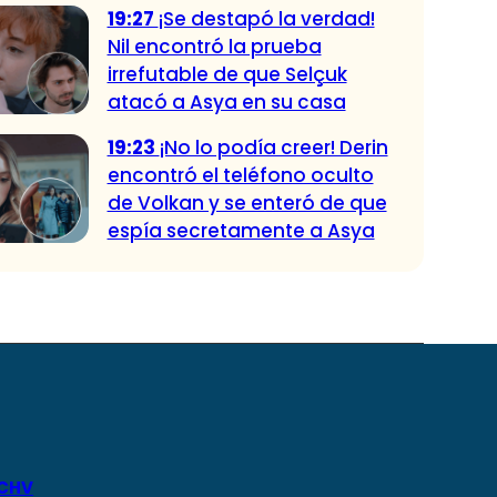
19:27
¡Se destapó la verdad!
Nil encontró la prueba
irrefutable de que Selçuk
atacó a Asya en su casa
19:23
¡No lo podía creer! Derin
encontró el teléfono oculto
de Volkan y se enteró de que
espía secretamente a Asya
 CHV