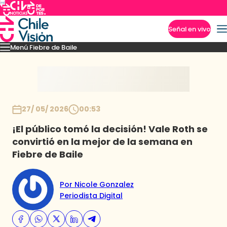
Señal en vivo
Menú Fiebre de Baile
Imperdibles
Mejores Momentos
Presentaciones
El VAR-After del baile
Capitu
Inicio
27/ 05/ 2026
00:53
¡El público tomó la decisión! Vale Roth se
convirtió en la mejor de la semana en
Fiebre de Baile
Por Nicole Gonzalez
Periodista Digital