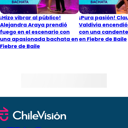
¡Hizo vibrar al público!
¡Pura pasión! Cla
Alejandra Araya prendió
Valdivia encendió 
fuego en el escenario con
con una candent
una apasionada bachata en
en Fiebre de Baile
Fiebre de Baile