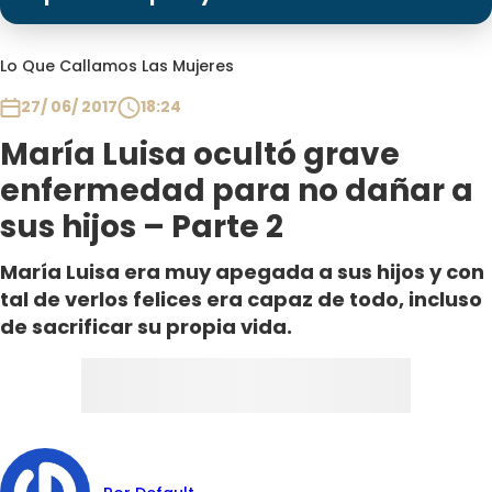
Programas
Club De La Comedia
Lo Que Callamos Las Mujeres
Contigo en Directo
27/ 06/ 2017
18:24
Plan Perfecto
María Luisa ocultó grave
El Tiempo
enfermedad para no dañar a
Sabingo
sus hijos – Parte 2
Todos Los Programas
María Luisa era muy apegada a sus hijos y con
tal de verlos felices era capaz de todo, incluso
de sacrificar su propia vida.