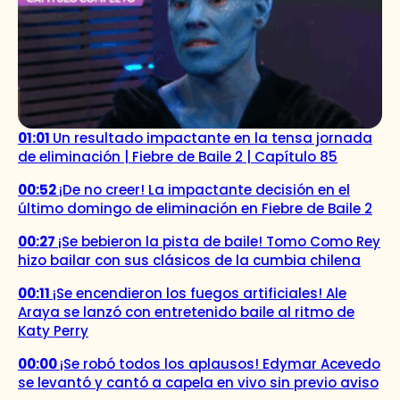
01:01
Un resultado impactante en la tensa jornada
de eliminación | Fiebre de Baile 2 | Capítulo 85
00:52
¡De no creer! La impactante decisión en el
último domingo de eliminación en Fiebre de Baile 2
00:27
¡Se bebieron la pista de baile! Tomo Como Rey
hizo bailar con sus clásicos de la cumbia chilena
00:11
¡Se encendieron los fuegos artificiales! Ale
Araya se lanzó con entretenido baile al ritmo de
Katy Perry
00:00
¡Se robó todos los aplausos! Edymar Acevedo
se levantó y cantó a capela en vivo sin previo aviso