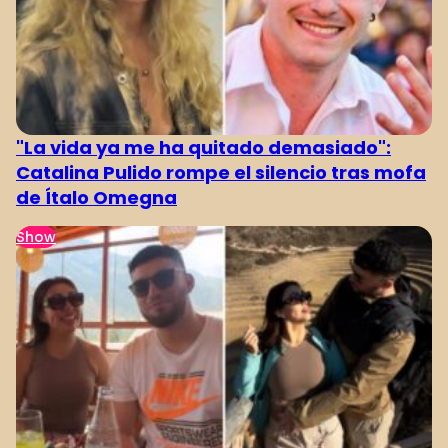
"La vida ya me ha quitado demasiado":
Catalina Pulido rompe el silencio tras mofa
de Ítalo Omegna
Show