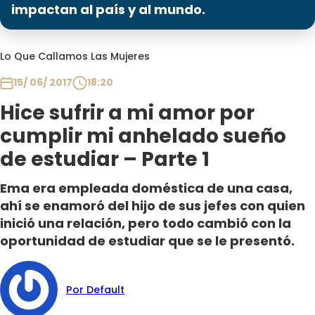
Programas
impactan al país y al mundo.
Club De La Comedia
Lo Que Callamos Las Mujeres
Contigo en Directo
Plan Perfecto
15/ 06/ 2017
18:20
El Tiempo
Hice sufrir a mi amor por
Sabingo
cumplir mi anhelado sueño
Todos Los Programas
de estudiar – Parte 1
Ema era empleada doméstica de una casa,
ahí se enamoró del hijo de sus jefes con quien
inició una relación, pero todo cambió con la
oportunidad de estudiar que se le presentó.
Por Default