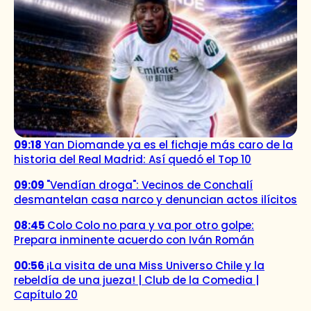
09:18
Yan Diomande ya es el fichaje más caro de la
historia del Real Madrid: Así quedó el Top 10
09:09
"Vendían droga": Vecinos de Conchalí
desmantelan casa narco y denuncian actos ilícitos
08:45
Colo Colo no para y va por otro golpe:
Prepara inminente acuerdo con Iván Román
00:56
¡La visita de una Miss Universo Chile y la
rebeldía de una jueza! | Club de la Comedia |
Capítulo 20