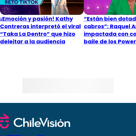
¡Emoción y pasión! Kathy
“Están bien dotad
Contreras interpretó el viral
cabros”: Raquel 
“Taka La Dentro” que hizo
impactada con c
deleitar a la audiencia
baile de los Power