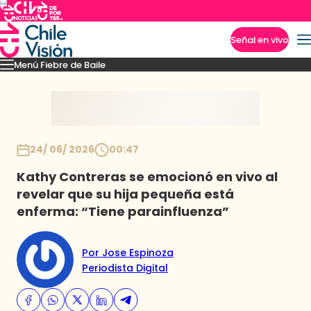
Señal en vivo
Menú Fiebre de Baile
Imperdibles
Mejores Momentos
Presentaciones
El VAR-After del baile
Capitu
Inicio
24/ 06/ 2026
00:47
Kathy Contreras se emocionó en vivo al
revelar que su hija pequeña está
enferma: “Tiene parainfluenza”
Por Jose Espinoza
Periodista Digital