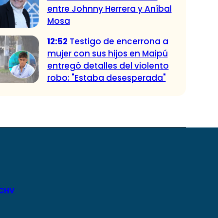
entre Johnny Herrera y Aníbal
Mosa
12:52
Testigo de encerrona a
mujer con sus hijos en Maipú
entregó detalles del violento
robo: "Estaba desesperada"
 CHV