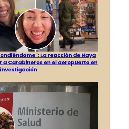
condiéndome": La reacción de Naya
ver a Carabineros en el aeropuerto en
investigación