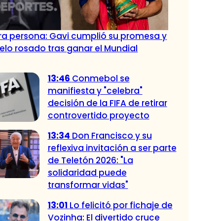
tra persona: Gavi cumplió su promesa y
pelo rosado tras ganar el Mundial
13:46
Conmebol se
manifiesta y "celebra"
decisión de la FIFA de retirar
controvertido proyecto
13:34
Don Francisco y su
reflexiva invitación a ser parte
de Teletón 2026: "La
solidaridad puede
transformar vidas"
13:01
Lo felicitó por fichaje de
Vozinha: El divertido cruce