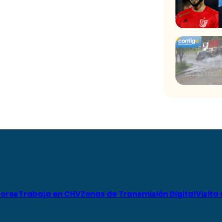
ores
Trabaja en CHV
Zonas de Transmisión Digital
Visita