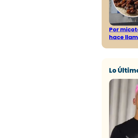
Por micot
hace llam
Lo Últim