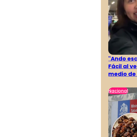
"Ando es
Fácil al 
medio de 
Nacional