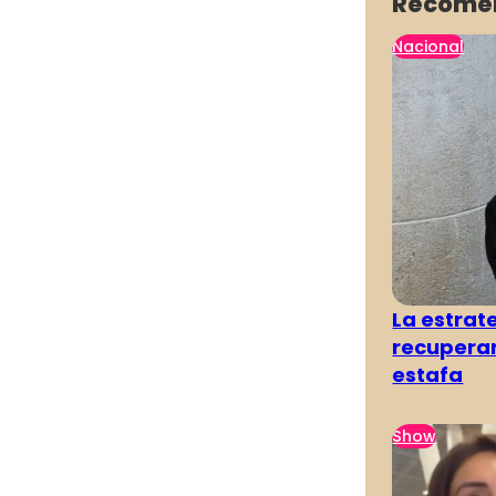
Recome
Nacional
La estra
recuperar
estafa
Show