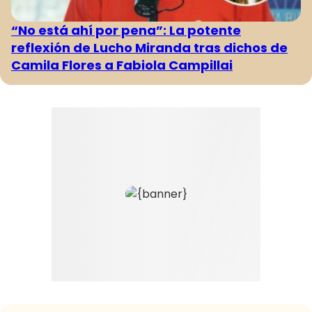
“No está ahí por pena”: La potente
reflexión de Lucho Miranda tras dichos de
Camila Flores a Fabiola Campillai