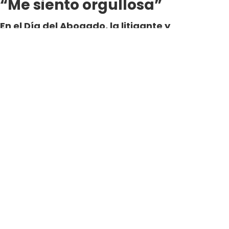
“Me siento orgullosa”
En el Día del Abogado, la litigante y
personalidad causó sensación al mostrar una
imagen de sus inicios en la profesión,
indicando que no ha cambiado en nada su
pasión por la justicia.
Por Jose Espinoza
Periodista Digital