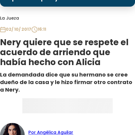
Programas
Club De La Comedia
La Jueza
Contigo en Directo
02/ 10/ 2017
16:11
Plan Perfecto
Nery quiere que se respete el
El Tiempo
acuerdo de arriendo que
Sabingo
había hecho con Alicia
Todos Los Programas
La demandada dice que su hermano se cree
dueño de la casa y le hizo firmar otro contrato
a Nery.
Por Angélica Aguilar