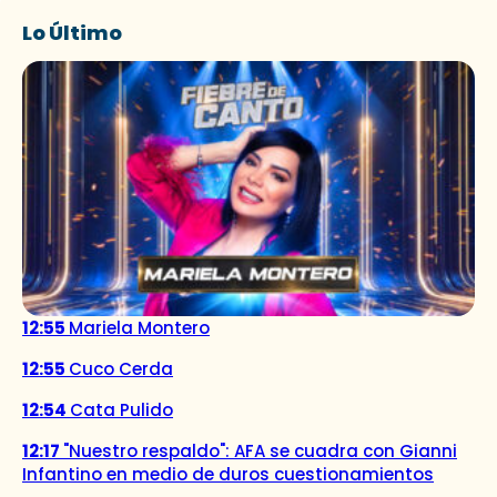
Lo Último
12:55
Mariela Montero
12:55
Cuco Cerda
12:54
Cata Pulido
12:17
"Nuestro respaldo": AFA se cuadra con Gianni
Infantino en medio de duros cuestionamientos