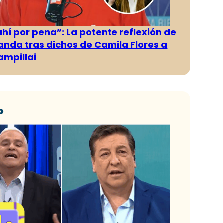
ahí por pena”: La potente reflexión de
anda tras dichos de Camila Flores a
ampillai
o