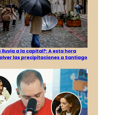
 lluvia a la capital?: A esta hora
olver las precipitaciones a Santiago