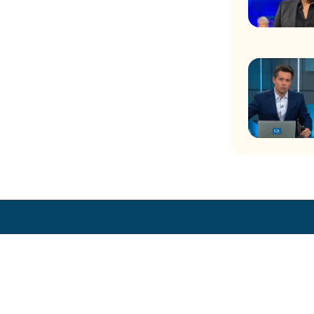
ores
Trabaja en CHV
Zonas de Transmisión Digital
Visita