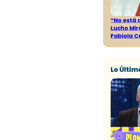
“No está 
Lucho Mir
Fabiola C
Lo Últim