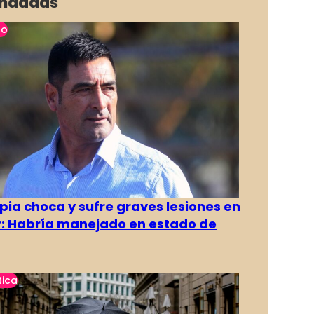
ndadas
no
pia choca y sufre graves lesiones en
r: Habría manejado en estado de
tica