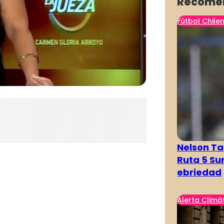
Recome
Fútbol Chile
Nelson Ta
Ruta 5 Su
ebriedad
Alerta Climá