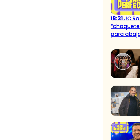
18:31
JC Ro
“chaqueteo
para abaj