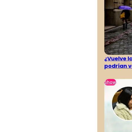
¿Vuelve la
podrían v
Show