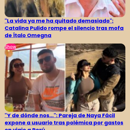
"La vida ya me ha quitado demasiado":
Catalina Pulido rompe el silencio tras mofa
de Ítalo Omegna
Show
"Y de dónde nos...": Pareja de Naya Fácil
expone a usuario tras polémica por gastos
en viaje a Perú