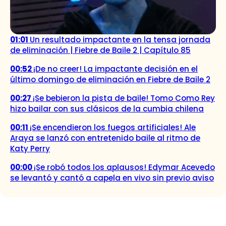
01:01
Un resultado impactante en la tensa jornada
de eliminación | Fiebre de Baile 2 | Capítulo 85
00:52
¡De no creer! La impactante decisión en el
último domingo de eliminación en Fiebre de Baile 2
00:27
¡Se bebieron la pista de baile! Tomo Como Rey
hizo bailar con sus clásicos de la cumbia chilena
00:11
¡Se encendieron los fuegos artificiales! Ale
Araya se lanzó con entretenido baile al ritmo de
Katy Perry
00:00
¡Se robó todos los aplausos! Edymar Acevedo
se levantó y cantó a capela en vivo sin previo aviso