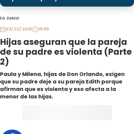
Programas
Club De La Comedia
La Jueza
Contigo en Directo
23/ 02/ 2015
15:55
Plan Perfecto
Hijas aseguran que la pareja
El Tiempo
de su padre es violenta (Parte
Sabingo
2)
Todos Los Programas
Paula y Milena, hijas de Don Orlando, exigen
que su padre deje a su pareja Edith porque
afirman que es violenta y eso afecta a la
menor de las hijas.