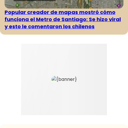
Popular creador de mapas mostró cómo
funciona el Metro de Santiago: Se hizo viral
y esto le comentaron los chilenos