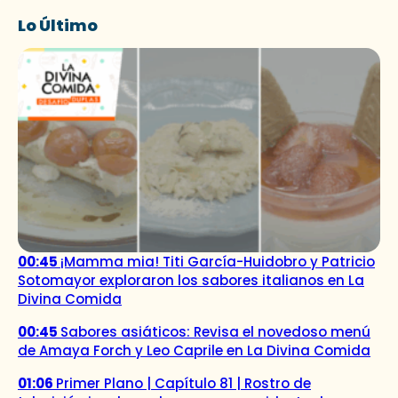
Lo Último
00:45
¡Mamma mia! Titi García-Huidobro y Patricio
Sotomayor exploraron los sabores italianos en La
Divina Comida
00:45
Sabores asiáticos: Revisa el novedoso menú
de Amaya Forch y Leo Caprile en La Divina Comida
01:06
Primer Plano | Capítulo 81 | Rostro de