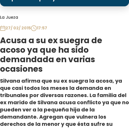
Programas
Club De La Comedia
La Jueza
Contigo en Directo
27/ 02/ 2015
17:57
Plan Perfecto
Acusa a su ex suegra de
El Tiempo
acoso ya que ha sido
Sabingo
demandada en varias
Todos Los Programas
ocasiones
Silvana afirma que su ex suegra la acosa, ya
que casi todos los meses la demanda en
tribunales por diversas razones. La familia del
ex marido de Silvana acusa conflicto ya que no
pueden ver a la pequeña hija de la
demandante. Agregan que vulnera los
derechos de la menor y que ésta sufre su