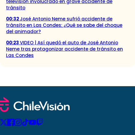
televisión involucrado en grave accidente de
tránsito
00:32
José Antonio Neme sufrió accidente de
tránsito en Las Condes: ¿Qué se sabe del choque
del animador?
00:23
VIDEO | Así quedó el auto de José Antonio
Neme tras protagonizar accidente de tránsito en
Las Condes