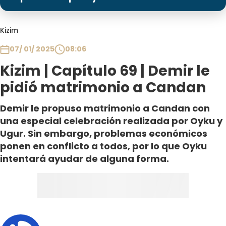
Programas
Club De La Comedia
Kizim
Contigo en Directo
07/ 01/ 2025
08:06
Plan Perfecto
Kizim | Capítulo 69 | Demir le
El Tiempo
pidió matrimonio a Candan
Sabingo
Todos Los Programas
Demir le propuso matrimonio a Candan con
una especial celebración realizada por Oyku y
Ugur. Sin embargo, problemas económicos
ponen en conflicto a todos, por lo que Oyku
intentará ayudar de alguna forma.