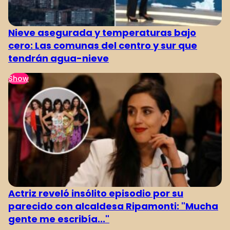
Nieve asegurada y temperaturas bajo
cero: Las comunas del centro y sur que
tendrán agua-nieve
Show
Actriz reveló insólito episodio por su
parecido con alcaldesa Ripamonti: "Mucha
gente me escribía..."