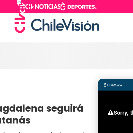
agdalena seguirá
atanás