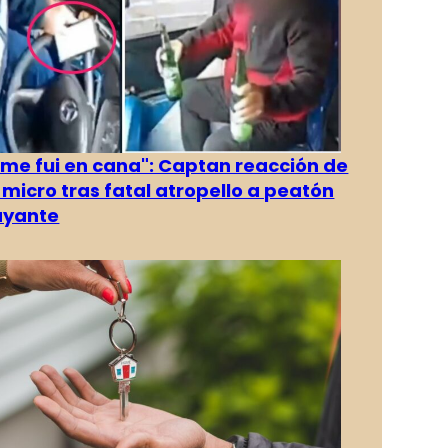
 me fui en cana": Captan reacción de
 micro tras fatal atropello a peatón
ayante