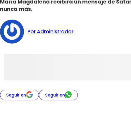
María Magdalena recibirá un mensaje de Sataná
nunca más.
Por Administrador
Seguir en
Seguir en