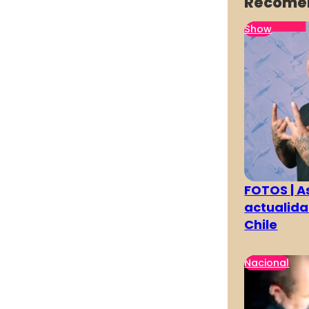
Recome
Show
FOTOS | As
actualida
Chile
Nacional