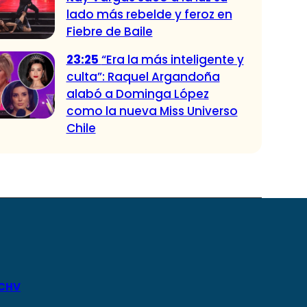
lado más rebelde y feroz en
Fiebre de Baile
23:25
“Era la más inteligente y
culta”: Raquel Argandoña
alabó a Dominga López
como la nueva Miss Universo
Chile
 CHV