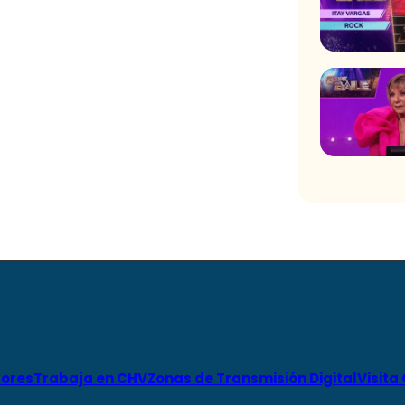
ores
Trabaja en CHV
Zonas de Transmisión Digital
Visita