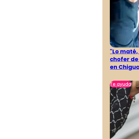
"Lo maté,
chofer de
en Chigu
Te ayuda