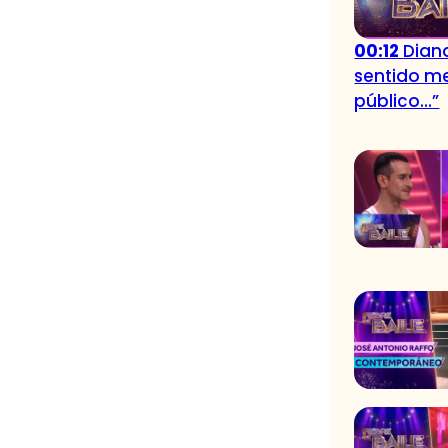
00:12
Dian
sentido me
público…”