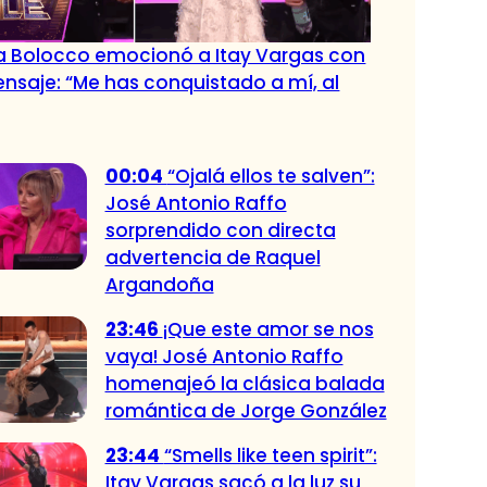
a Bolocco emocionó a Itay Vargas con
nsaje: “Me has conquistado a mí, al
00:04
“Ojalá ellos te salven”:
José Antonio Raffo
sorprendido con directa
advertencia de Raquel
Argandoña
23:46
¡Que este amor se nos
vaya! José Antonio Raffo
homenajeó la clásica balada
romántica de Jorge González
23:44
“Smells like teen spirit”:
Itay Vargas sacó a la luz su