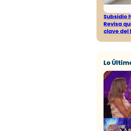
Subsidio 
Revisa qu
clave del
Lo Últim