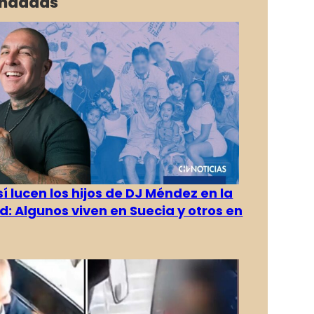
ndadas
í lucen los hijos de DJ Méndez en la
d: Algunos viven en Suecia y otros en